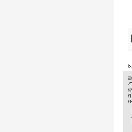
收
匯
V
關
料
料