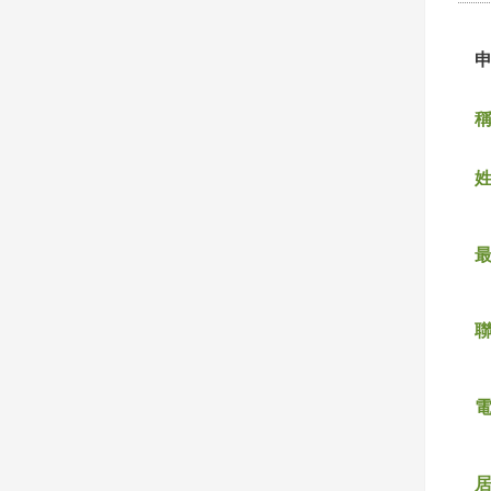
稱
姓
聯