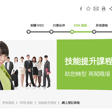
有關 IVDC
行業伙伴
ERB 課程
所有課程
技能提升課
助您轉型 再闖職場
》
所有課程
》
ERB 課程
》
技能提升課程
》
網上登記表格