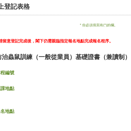
上登記表格
* 你必須填寫有(*)的欄。
*請留意登記完成後，閣下仍需親臨指定報名地點完成報名程序。
防治蟲鼠訓練（一般從業員）基礎證書（兼讀制）
課程編號
上課地點
報名地點