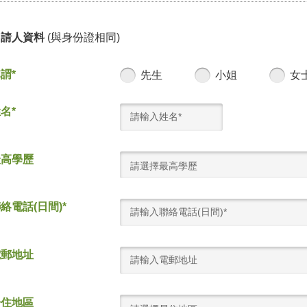
申請人資料
(與身份證相同)
謂*
先生
小姐
女
名*
最高學歷
請選擇最高學歷
絡電話(日間)*
電郵地址
居住地區