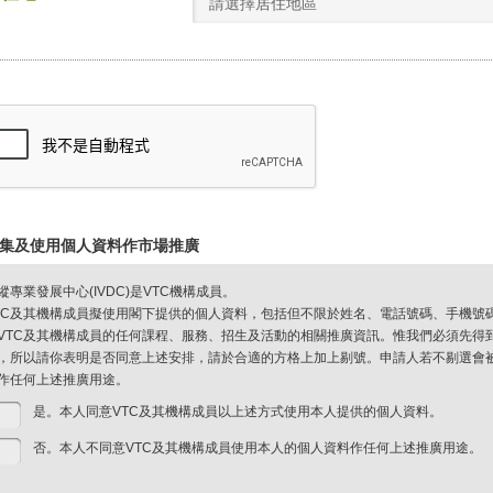
請選擇居住地區
集及使用個人資料作市場推廣
縱專業發展中心(IVDC)是VTC機構成員。
TC及其機構成員擬使用閣下提供的個人資料，包括但不限於姓名、電話號碼、手機號
VTC及其機構成員的任何課程、服務、招生及活動的相關推廣資訊。惟我們必須先得
，所以請你表明是否同意上述安排，請於合適的方格上加上剔號。申請人若不剔選會被視
作任何上述推廣用途。
是。本人同意VTC及其機構成員以上述方式使用本人提供的個人資料。
否。本人不同意VTC及其機構成員使用本人的個人資料作任何上述推廣用途。