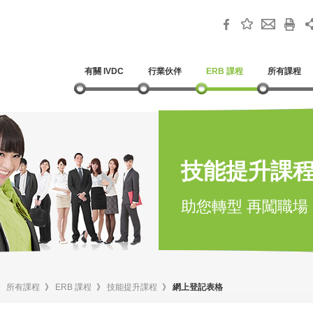
有關 IVDC
行業伙伴
ERB 課程
所有課程
技能提升課
助您轉型 再闖職場
》
所有課程
》
ERB 課程
》
技能提升課程
》
網上登記表格