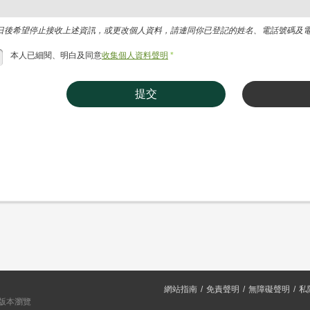
日後希望停止接收上述資訊，或更改個人資料，請連同你已登記的姓名、電話號碼及電郵地址，
本人已細閱、明白及同意
收集個人資料聲明
*
提交
網站指南
免責聲明
無障礙聲明
私
或以上版本瀏覽