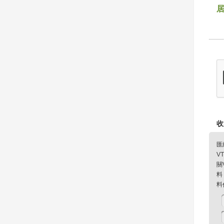
收
匯
V
關
料
料