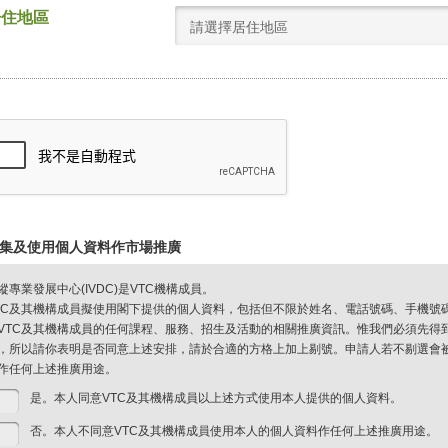
居住地區
請選擇居住地區
集及使用個人資料作市場推廣
縱專業發展中心(IVDC)是VTC機構成員。
TC及其機構成員擬使用閣下提供的個人資料，包括但不限於姓名、電話號碼、手機號
VTC及其機構成員的任何課程、服務、招生及活動的相關推廣資訊。惟我們必須先得
，所以請你表明是否同意上述安排，請於合適的方格上加上剔號。申請人若不剔選會被視
作任何上述推廣用途。
是。本人同意VTC及其機構成員以上述方式使用本人提供的個人資料。
否。本人不同意VTC及其機構成員使用本人的個人資料作任何上述推廣用途。