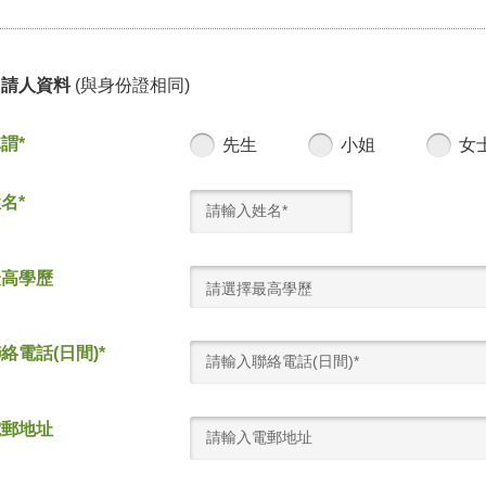
申請人資料
(與身份證相同)
謂*
先生
小姐
女
名*
最高學歷
請選擇最高學歷
絡電話(日間)*
電郵地址