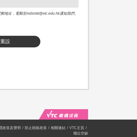
電郵至mdsmkt@vtc.edu.hk通知我們。
重設
隱政策及聲明
防止賄賂政策
相關連結
VTC主頁
職位空缺