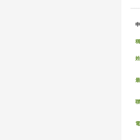
稱
姓
聯