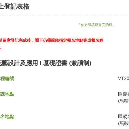
上登記表格
* 你必須填寫有(*)的欄。
*請留意登記完成後，閣下仍需親臨指定報名地點完成報名程
。
花藝設計及應用 I 基礎證書 (兼讀制)
課程編號
VT2
上課地點
匯縱
(馬鞍
報名地點
匯縱
(馬鞍