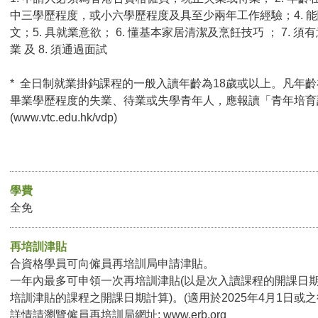
中三學歷程度，或小六學歷程度及具至少兩年工作經驗；4. 
文；5. 具就業意欲； 6. 懂基本家居清潔及烹飪技巧 ； 7.
業 及 8. 須通過面試
* 全日制就業掛鈎課程的一般入讀年齡為18歲或以上。凡年齡
畢業學歷程度的失業、待業或失學青年人，應報讀「青年培育
(
www.vtc.edu.hk/vdp
)
學費
全免
再培訓津貼
合資格學員可向僱員再培訓局申請津貼。
一年內最多可申領一次再培訓津貼(以是次入讀課程的開課日
培訓津貼的課程之開課日期計算)。(適用於2025年4月1日或
詳情請瀏覽僱員再培訓局網址:
www.erb.org