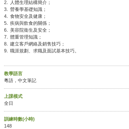
2. 人體生理結構簡介；
3. 營養學基礎知識；
4. 食物安全及健康；
5. 疾病與飲食的關係；
6. 美容院衞生及安全；
7. 體重管理知識；
8. 建立客戶網絡及銷售技巧；
9. 職涯規劃、求職及面試基本技巧。
教學語言
粵語，中文筆記
上課模式
全日
訓練時數(小時)
148