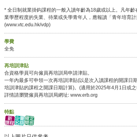
* 全日制就業掛鈎課程的一般入讀年齡為18歲或以上。凡年齡
業學歷程度的失業、待業或失學青年人，應報讀「青年培育計
(
www.vtc.edu.hk/vdp
)
學費
全免
再培訓津貼
合資格學員可向僱員再培訓局申請津貼。
一年內最多可申領一次再培訓津貼(以是次入讀課程的開課日
培訓津貼的課程之開課日期計算)。(適用於2025年4月1日或
詳情請瀏覽僱員再培訓局網址:
www.erb.org
特點
以上圖片只供參考