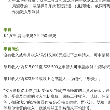
中五學歷程度；或中三學歷程度及具兩年或以上工作經
局頒發的「 電腦操作系統基礎證書 ( 兼讀制)」 或同等
作知識入學測試
學費
$ 1,575 資助學費 $ 5,250 學費
學費備註
沒有收入或每月收入*為$15,000元或以下之申請人，可申請豁免
每月收入*為$15,001至 $23,500之申請人可申請繳付「資助學
每月收入*為$23,501或以上之申請人， 須繳付「學費」。
*收入是指從工作(包括受僱及自僱)中所賺取的工資及薪金，
俸。受僱及自僱的收入包括底薪、逾時工作收入、花紅、佣金
等，扣除法定的5%僱員強積金/公積金供款。而花紅、雙糧、
等類似性質的收入，應以相關工作時段來平均計算。