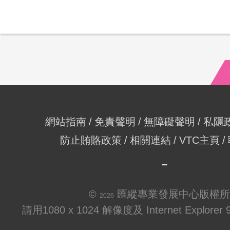
網站指南
免責聲明
無障礙聲明
私隱
防止賄賂政策
相關連結
VTC主頁
©
匯縱專業發展中心版權所
2026
請用1080 x 1024 解像度及 Internet Explo