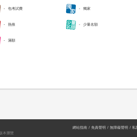
包考試費
獨家
熱推
少量名額
滿額
網站指南
免責聲明
無障礙聲明
私
或以上版本瀏覽