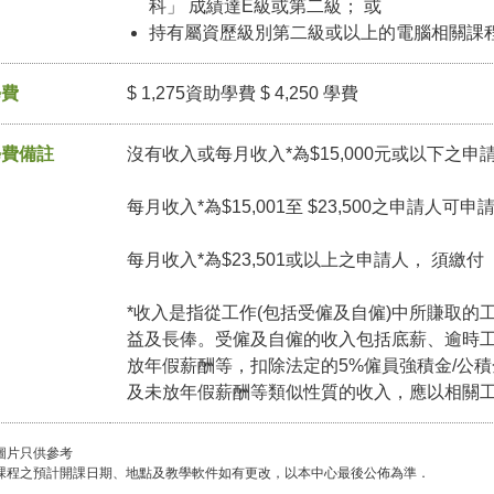
科」 成績達E級或第二級； 或
持有屬資歷級別第二級或以上的電腦相關課
學費
$ 1,275資助學費 $ 4,250 學費
學費備註
沒有收入或每月收入*為$15,000元或以下之申
每月收入*為$15,001至 $23,500之申請人可
每月收入*為$23,501或以上之申請人， 須繳
*收入是指從工作(包括受僱及自僱)中所賺取的
益及長俸。受僱及自僱的收入包括底薪、逾時
放年假薪酬等，扣除法定的5%僱員強積金/公
及未放年假薪酬等類似性質的收入，應以相關
圖片只供參考
課程之預計開課日期、地點及教學軟件如有更改，以本中心最後公佈為準．