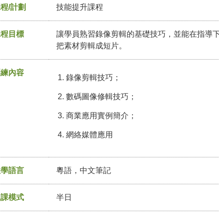
程/計劃
技能提升課程
課程目標
讓學員熟習錄像剪輯的基礎技巧，並能在指導
把素材剪輯成短片。
訓練內容
錄像剪輯技巧；
數碼圖像修輯技巧；
商業應用實例簡介；
網絡媒體應用
教學語言
粵語，中文筆記
上課模式
半日