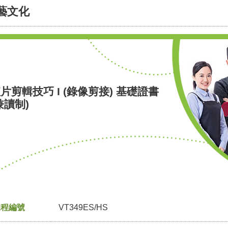
藝文化
片剪輯技巧 I (錄像剪接) 基礎證書
兼讀制)
課程編號
VT349ES/HS