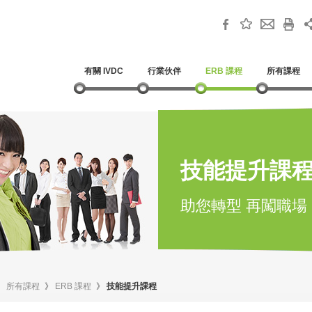
有關 IVDC
行業伙伴
ERB 課程
所有課程
技能提升課
助您轉型 再闖職場
》
所有課程
》
ERB 課程
》
技能提升課程