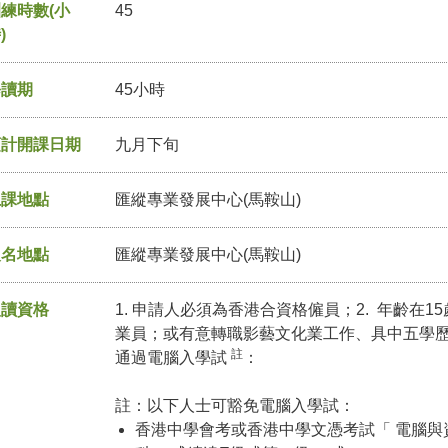
練時數(小
45
)
修讀期
45小時
預計開課日期
九月下旬
上課地點
匯縱專業發展中心(馬鞍山)
報名地點
匯縱專業發展中心(馬鞍山)
入讀資格
1. 申請人必須為香港合資格僱員；2. 年齡在1
業員；或有意轉職影藝文化業工作、具中五學
註
通過電腦入學試
：
註：以下人士可豁免電腦入學試：
香港中學會考或香港中學文憑考試「 電腦與