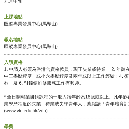
九月中旬
上課地點
匯縱專業發展中心(馬鞍山)
報名地點
匯縱專業發展中心(馬鞍山)
入讀資格
1. 申請人必須為香港合資格僱員，現正失業或待業； 2. 年齡在
中三學歷程度，或小六學歷程度及兩年或以上工作經驗；4. 須
欲；及 6. 對鐘錶維修服務工作有興趣。
* 全日制就業掛鈎課程的一般入讀年齡為18歲或以上。凡年齡
業學歷程度的失業、待業或失學青年人，應報讀「青年培育計
(
www.vtc.edu.hk/vdp
)
學費