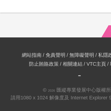
網站指南
免責聲明
無障礙聲明
私隱
防止賄賂政策
相關連結
VTC主頁
©
匯縱專業發展中心版權所
2026
請用1080 x 1024 解像度及 Internet Explo