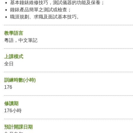
基本鐘錶維修技巧，測試儀器的功能及保養；
鐘錶產品簡單之測試或檢查；
職涯規劃、求職及面試基本技巧。
教學語言
粵語，中文筆記
上課模式
全日
訓練時數(小時)
176
修讀期
176小時
預計開課日期