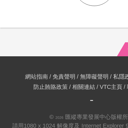
網站指南
免責聲明
無障礙聲明
私隱
防止賄賂政策
相關連結
VTC主頁
©
匯縱專業發展中心版權所
2026
請用1080 x 1024 解像度及 Internet Explo