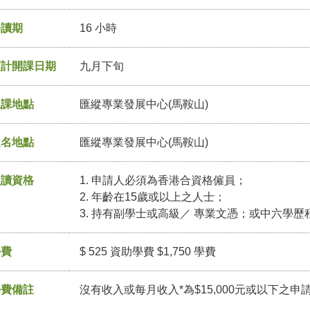
修讀期
16 小時
預計開課日期
九月下旬
上課地點
匯縱專業發展中心(馬鞍山)
報名地點
匯縱專業發展中心(馬鞍山)
入讀資格
1. 申請人必須為香港合資格僱員；
2. 年齡在15歲或以上之人士；
3. 持有副學士或高級／ 專業文憑；或中六學
學費
$ 525 資助學費 $1,750 學費
學費備註
沒有收入或每月收入*為$15,000元或以下之申