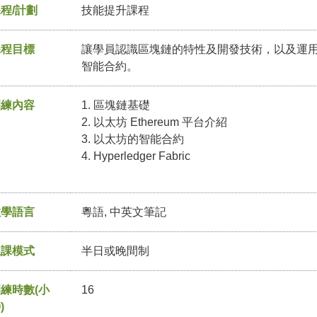
程/計劃
技能提升課程
課程目標
讓學員認識區塊鏈的特性及開發技術，以及運
智能合約。
訓練內容
1. 區塊鏈基礎
2. 以太坊 Ethereum 平台介紹
3. 以太坊的智能合約
4. Hyperledger Fabric
教學語言
粵語, 中英文筆記
上課模式
半日或晚間制
練時數(小
16
)