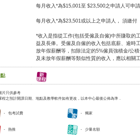
每月收入*為$15,001至 $23,500之申請人可
每月收入*為$23,501或以上之申請人， 須繳
*收入是指從工作(包括受僱及自僱)中所賺取的
益及長俸。受僱及自僱的收入包括底薪、逾時
放年假薪酬等，扣除法定的5%僱員強積金/公
及未放年假薪酬等類似性質的收入，應以相關
特點
圖片只供參考
課程之預計開課日期、地點及教學軟件如有更改，以本中心最後公佈為準．
包考試費
獨家
熱推
少量名額