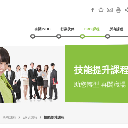
有關 IVDC
行業伙伴
ERB 課程
所有課程
技能提升課
助您轉型 再闖職場
》
所有課程
》
ERB 課程
》
技能提升課程