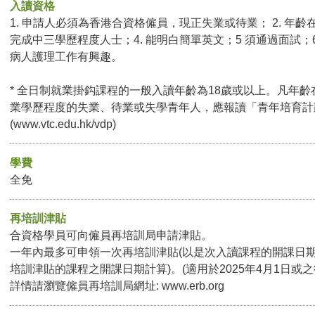
入讀資格
1. 申請人必須為香港合資格僱員，現正失業或待業； 2. 年齡在
完成中三學歷程度人士；4. 能明白簡單英文；5 須通過面試；6.
病人護理工作有興趣。
* 全日制就業掛鈎課程的一般入讀年齡為18歲或以上。凡年齡
業學歷程度的失業、待業或失學青年人，應報讀「青年培育計
(
www.vtc.edu.hk/vdp
)
學費
全免
再培訓津貼
合資格學員可向僱員再培訓局申請津貼。
一年內最多可申領一次再培訓津貼(以是次入讀課程的開課日
培訓津貼的課程之開課日期計算)。(適用於2025年4月1日或
詳情請瀏覽僱員再培訓局網址:
www.erb.org