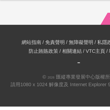
網站指南
免責聲明
無障礙聲明
私隱
防止賄賂政策
相關連結
VTC主頁
©
匯縱專業發展中心版權所
2026
請用1080 x 1024 解像度及 Internet Explo