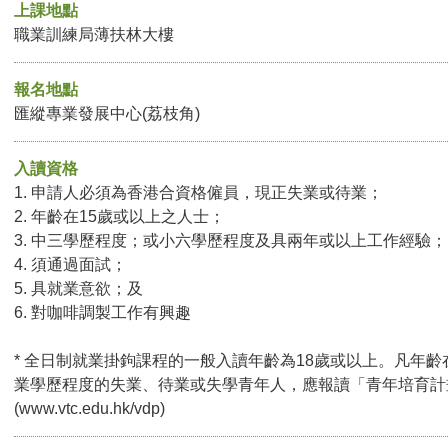
上課地點
職業訓練局薄扶林大樓
報名地點
匯縱專業發展中心(荔枝角)
入讀資格
1. 申請人必須為香港合資格僱員，現正失業或待業；
2. 年齡在15歲或以上之人士；
3. 中三學歷程度；或小六學歷程度及具兩年或以上工作經驗；
4. 須通過面試；
5. 具就業意欲；及
6. 對咖啡調製工作有興趣
* 全日制就業掛鉤課程的一般入讀年齡為18歲或以上。凡年齡
業學歷程度的失業、待業或失學青年人，應報讀「青年培育計
(www.vtc.edu.hk/vdp)