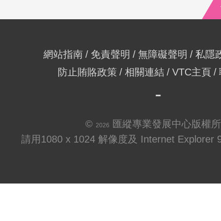
網站指南
免責聲明
無障礙聲明
私隱
防止賄賂政策
相關連結
VTC主頁
©
匯縱專業發展中心版權所
2026
請用1080 x 1024 解像度及 Internet Explo