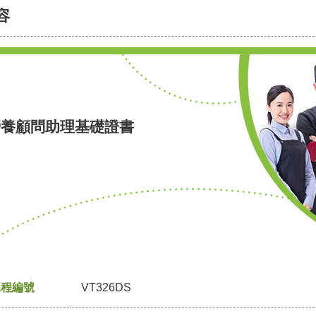
容
營養顧問助理基礎證書
課程編號
VT326DS