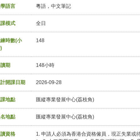
教學語言
粵語，中文筆記
上課模式
全日
練時數(小
148
)
修讀期
148小時
預計開課日期
2026-09-28
上課地點
匯縱專業發展中心(荔枝角)
報名地點
匯縱專業發展中心(荔枝角)
入讀資格
1. 申請人必須為香港合資格僱員，現正失業或待業