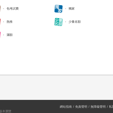
包考試費
獨家
熱推
少量名額
滿額
網站指南
免責聲明
無障礙聲明
私
或以上版本瀏覽