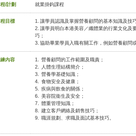
程/計劃
就業掛鈎課程
課程目標
1. 讓學員認識及掌握營養顧問的基本知識及技
2. 讓學員明白本港美容／纖體業的行業文化
巧；
3. 協助畢業學員入職有關工作，例如營養顧問
訓練內容
1. 營養顧問的工作範圍及職責；
2. 人體生理結構簡介；
3. 營養學基礎知識；
4. 食物安全及健康；
5. 疾病與飲食的關係；
6. 美容院衞生及安全；
7. 體重管理知識；
8. 建立客戶網絡及銷售技巧；
9. 職涯規劃、求職及面試基本技巧。