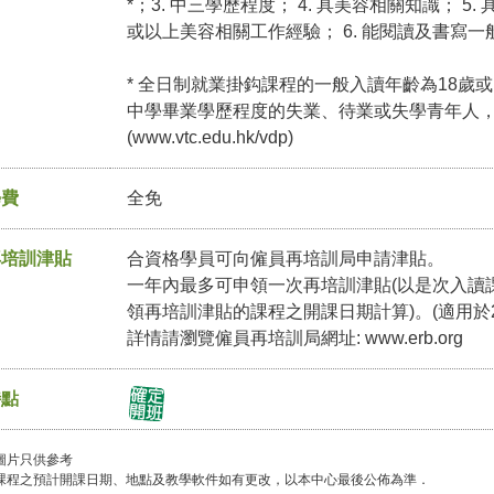
*；3. 中三學歷程度； 4. 具美容相關知識； 
或以上美容相關工作經驗； 6. 能閱讀及書寫一般
* 全日制就業掛鈎課程的一般入讀年齡為18歲或
中學畢業學歷程度的失業、待業或失學青年人
(
www.vtc.edu.hk/vdp
)
學費
全免
再培訓津貼
合資格學員可向僱員再培訓局申請津貼。
一年內最多可申領一次再培訓津貼(以是次入讀
領再培訓津貼的課程之開課日期計算)。(適用於2
詳情請瀏覽僱員再培訓局網址:
www.erb.org
特點
圖片只供參考
課程之預計開課日期、地點及教學軟件如有更改，以本中心最後公佈為準．