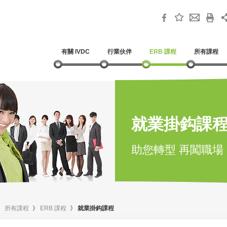
有關 IVDC
行業伙伴
ERB 課程
所有課程
就業掛鈎課
助您轉型 再闖職場
》
所有課程
》
ERB 課程
》
就業掛鈎課程