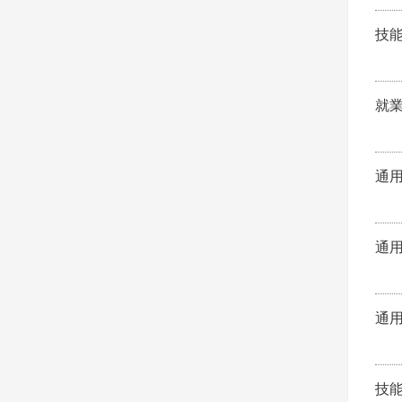
技
就
通
通
通
技