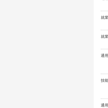
就
就
通
技
通