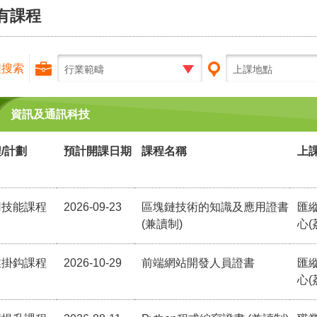
有課程
程搜索
行業範疇
上課地點
資訊及通訊科技
/計劃
預計開課日期
課程名稱
上
用技能課程
2026-09-23
區塊鏈技術的知識及應用證書
匯
(兼讀制)
心(
業掛鈎課程
2026-10-29
前端網站開發人員證書
匯
心(