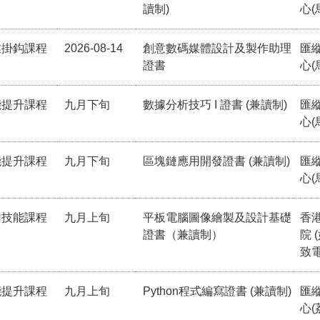
讀制)
心(
業掛鈎課程
2026-08-14
創意數碼媒體設計及製作助理
匯
證書
心(
能提升課程
九月下旬
數據分析技巧 I 證書 (兼讀制)
匯
心(
能提升課程
九月下旬
區塊鏈應用開發證書 (兼讀制)
匯
心(
用技能課程
九月上旬
平板電腦圖像繪製及設計基礎
香
證書（兼讀制）
院 
致電
能提升課程
九月上旬
Python程式編寫證書 (兼讀制)
匯
心(