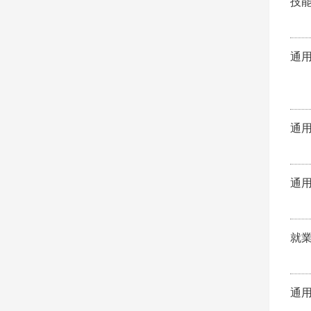
技
通
通
通
就
通