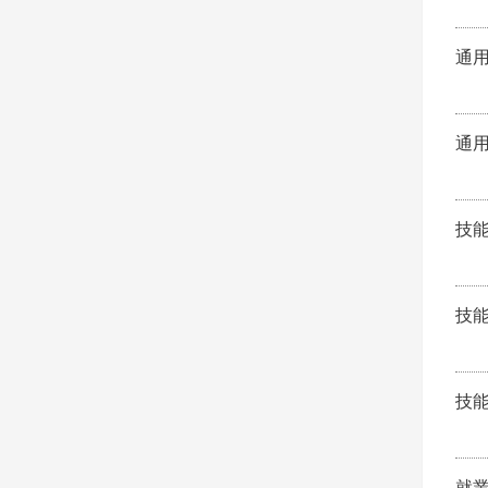
通
通
技
技
技
就