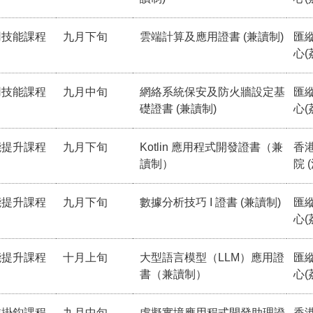
用技能課程
九月下旬
雲端計算及應用證書 (兼讀制)
匯
心(
用技能課程
九月中旬
網絡系統保安及防火牆設定基
匯
礎證書 (兼讀制)
心(
能提升課程
九月下旬
Kotlin 應用程式開發證書（兼
香
讀制）
院 
能提升課程
九月下旬
數據分析技巧 I 證書 (兼讀制)
匯
心(
能提升課程
十月上旬
大型語言模型（LLM）應用證
匯
書（兼讀制）
心(
業掛鈎課程
九月中旬
虛擬實境應用程式開發助理證
香