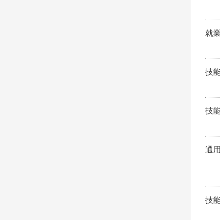
就
技
技
通
技