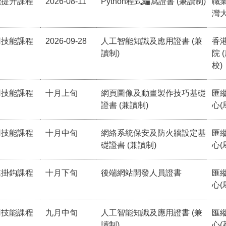
能提升課程
2026-08-11
Python程式編寫證書 (兼讀制)
職
灣
用技能課程
2026-09-28
人工智能知識及應用證書 (兼
香
讀制)
院 
校)
用技能課程
十月上旬
網頁圖像及動畫製作技巧基礎
匯
證書 (兼讀制)
心(
用技能課程
十月中旬
網絡系統保安及防火牆設定基
匯
礎證書 (兼讀制)
心(
業掛鈎課程
十月下旬
後端網站開發人員證書
匯
心(
用技能課程
九月中旬
人工智能知識及應用證書 (兼
匯
讀制)
心(