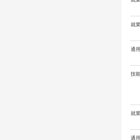
就
通
技
就
通