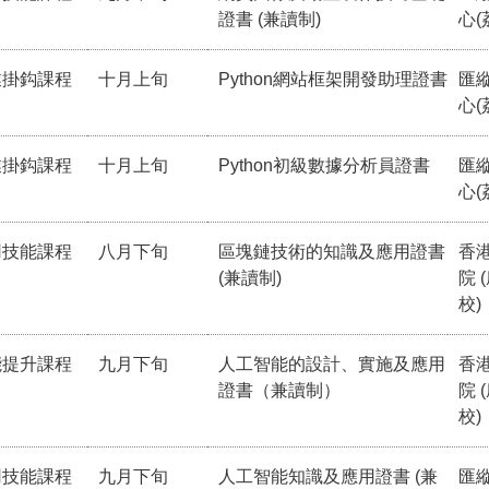
證書 (兼讀制)
心(
業掛鈎課程
十月上旬
Python網站框架開發助理證書
匯
心(
業掛鈎課程
十月上旬
Python初級數據分析員證書
匯
心(
用技能課程
八月下旬
區塊鏈技術的知識及應用證書
香
(兼讀制)
院 
校)
能提升課程
九月下旬
人工智能的設計、實施及應用
香
證書（兼讀制）
院 
校)
用技能課程
九月下旬
人工智能知識及應用證書 (兼
匯