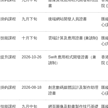
書
院 
業掛鈎課程
九月下旬
後端網站開發人員證書
匯
心(
用技能課程
十月下旬
雲端計算及應用證書 (兼讀制)
匯
心(
能提升課程
2026-10-26
Swift 應用程式開發證書（兼
香
讀制）
院 
業掛鈎課程
2026-08-18
創意數碼媒體設計及製作助理
匯
證書
心(
用技能課程
九月中旬
網頁圖像及動畫製作技巧基礎
匯