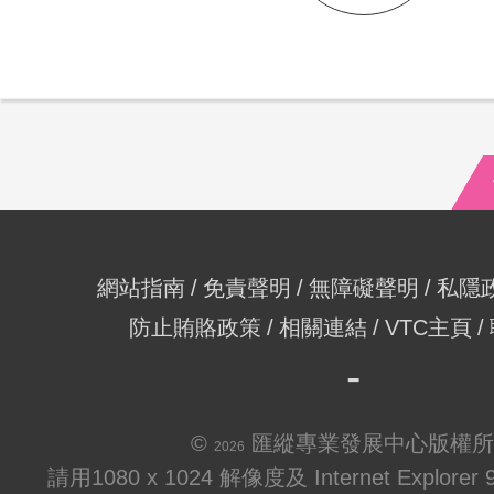
網站指南
免責聲明
無障礙聲明
私隱
防止賄賂政策
相關連結
VTC主頁
©
匯縱專業發展中心版權所
2026
請用1080 x 1024 解像度及 Internet Explo