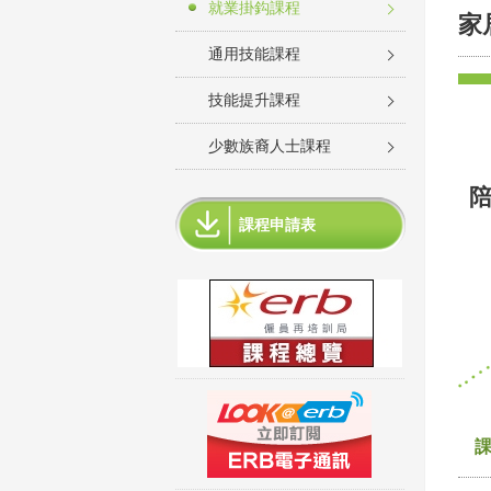
就業掛鈎課程
家
通用技能課程
技能提升課程
少數族裔人士課程
課程申請表