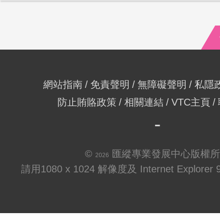
網站指南
免責聲明
無障礙聲明
私隱
防止賄賂政策
相關連結
VTC主頁
©
匯縱專業發展中心版權所
2026
請用1080 x 1024 解像度及 Internet Explo