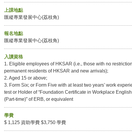
上課地點
匯縱專業發展中心(荔枝角)
報名地點
匯縱專業發展中心(荔枝角)
入讀資格
1. Eligible employees of HKSAR (i.e., those with no restriction
permanent residents of HKSAR and new arrivals);
2. Aged 15 or above;
3. Form Six; or Form Five with at least two years’ work expe
test or Holder of “Foundation Certificate in Workplace English
(Part-time)” of ERB, or equivalent
學費
$ 1,125 資助學費 $3,750 學費