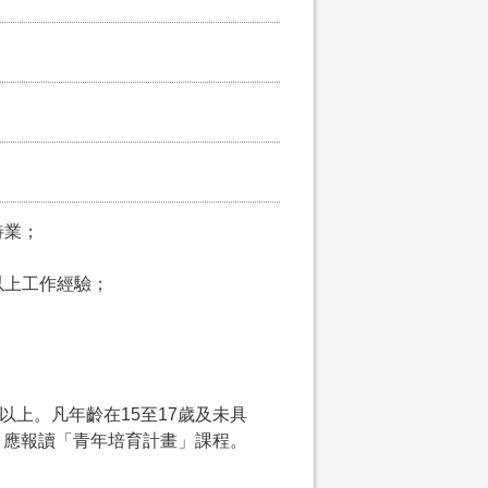
待業；
以上工作經驗；
以上。凡年齡在15至17歲及未具
，應報讀「青年培育計畫」課程。