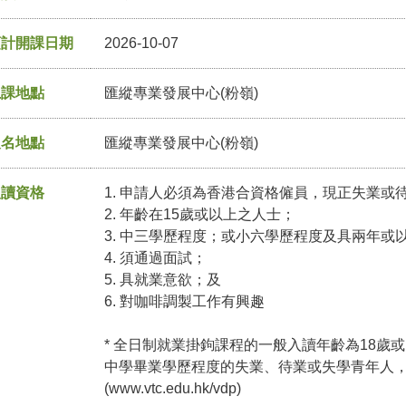
預計開課日期
2026-10-07
上課地點
匯縱專業發展中心(粉嶺)
報名地點
匯縱專業發展中心(粉嶺)
入讀資格
1. 申請人必須為香港合資格僱員，現正失業或
2. 年齡在15歲或以上之人士；
3. 中三學歷程度；或小六學歷程度及具兩年或
4. 須通過面試；
5. 具就業意欲；及
6. 對咖啡調製工作有興趣
* 全日制就業掛鉤課程的一般入讀年齡為18歲或
中學畢業學歷程度的失業、待業或失學青年人
(www.vtc.edu.hk/vdp)