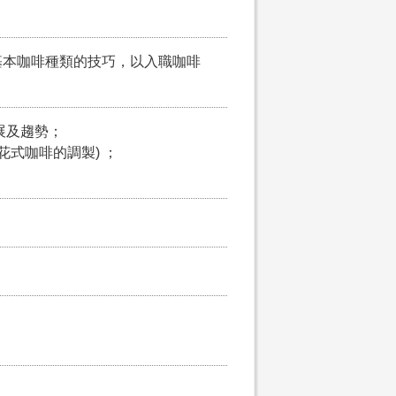
基本咖啡種類的技巧，以入職咖啡
展及趨勢；
式咖啡的調製) ；