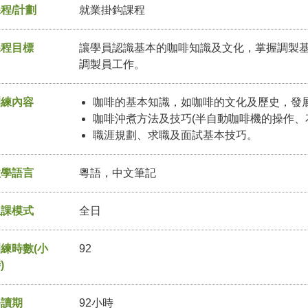
程/計劃
就業掛鈎課程
課程目標
讓學員認識基本的咖啡知識及文化，掌握調製
調製員工作。
訓練內容
咖啡的基本知識，如咖啡的文化及歷史，發
咖啡沖煮方法及技巧(半自動咖啡機的操作、花
職涯規劃、求職及面試基本技巧。
教學語言
粵語，中文筆記
上課模式
全日
練時數(小
92
)
修讀期
92小時