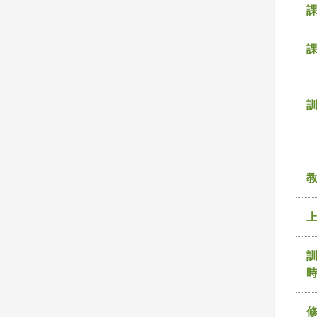
課
訓
時