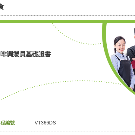
食
咖啡調製員基礎證書
課程編號
VT366DS