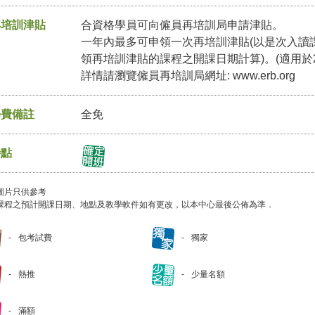
再培訓津貼
合資格學員可向僱員再培訓局申請津貼。
一年內最多可申領一次再培訓津貼(以是次入讀
領再培訓津貼的課程之開課日期計算)。(適用於2
詳情請瀏覽僱員再培訓局網址: www.erb.org
學費備註
全免
特點
圖片只供參考
課程之預計開課日期、地點及教學軟件如有更改，以本中心最後公佈為準．
包考試費
獨家
熱推
少量名額
滿額