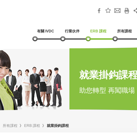
有關 IVDC
行業伙伴
ERB 課程
所有課程
就業掛鈎課
助您轉型 再闖職場
》
所有課程
》
ERB 課程
》
就業掛鈎課程