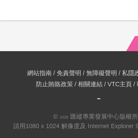
網站指南
免責聲明
無障礙聲明
私隱
防止賄賂政策
相關連結
VTC主頁
©
匯縱專業發展中心版權所
2026
請用1080 x 1024 解像度及 Internet Explo