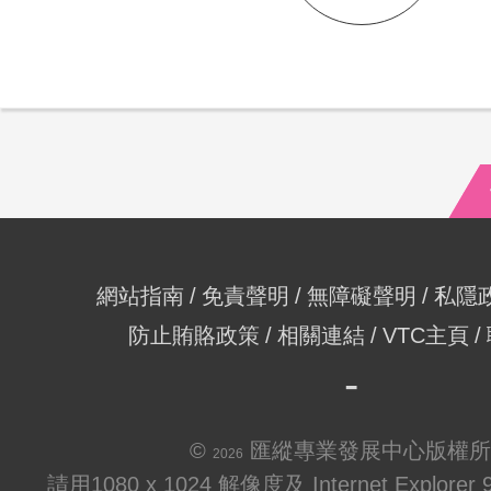
網站指南
免責聲明
無障礙聲明
私隱
防止賄賂政策
相關連結
VTC主頁
©
匯縱專業發展中心版權所
2026
請用1080 x 1024 解像度及 Internet Explo