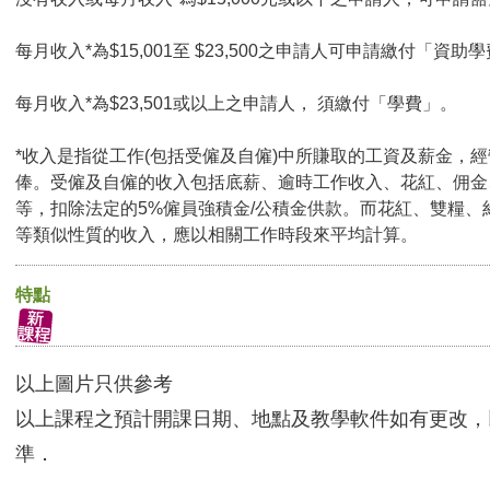
每月收入*為$15,001至 $23,500之申請人可申請繳付「資助學
每月收入*為$23,501或以上之申請人， 須繳付「學費」。
*收入是指從工作(包括受僱及自僱)中所賺取的工資及薪金，
俸。受僱及自僱的收入包括底薪、逾時工作收入、花紅、佣金
等，扣除法定的5%僱員強積金/公積金供款。而花紅、雙糧、
等類似性質的收入，應以相關工作時段來平均計算。
特點
以上圖片只供參考
以上課程之預計開課日期、地點及教學軟件如有更改，
準．