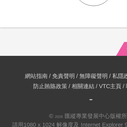
網站指南
免責聲明
無障礙聲明
私隱
防止賄賂政策
相關連結
VTC主頁
©
匯縱專業發展中心版權所
2026
請用1080 x 1024 解像度及 Internet Explo