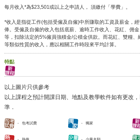
每月收入*為$23,501或以上之申請人， 須繳付「學費」。
*收入是指從工作(包括受僱及自僱)中所賺取的工資及薪金，
俸。受僱及自僱的收入包括底薪、逾時工作收入、花紅、佣金
等，扣除法定的5%僱員強積金/公積金供款。而花紅、雙糧、
等類似性質的收入，應以相關工作時段來平均計算。
特點
以上圖片只供參考
以上課程之預計開課日期、地點及教學軟件如有更改，
準．
包考試費
獨家
熱推
少量名額