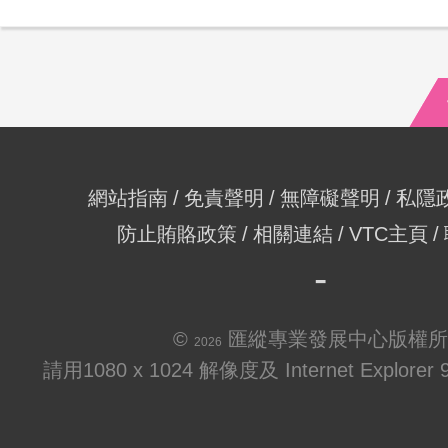
網站指南
免責聲明
無障礙聲明
私隱
防止賄賂政策
相關連結
VTC主頁
©
匯縱專業發展中心版權所
2026
請用1080 x 1024 解像度及 Internet Explo