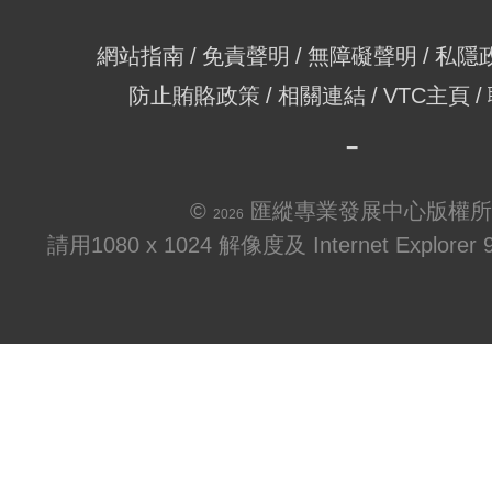
網站指南
免責聲明
無障礙聲明
私隱
防止賄賂政策
相關連結
VTC主頁
©
匯縱專業發展中心版權所
2026
請用1080 x 1024 解像度及 Internet Explo