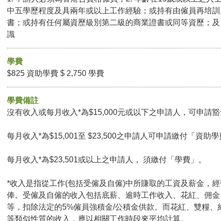
中五學歷程度及具兩年或以上工作經驗；或持有由僱員再培訓
書；或持有任何屬資歷級別第二級的商業證書或同等資歷；及 4
識
學費
$825 資助學費 $ 2,750 學費
學費備註
沒有收入或每月收入*為$15,000元或以下之申請人，可申請豁免
每月收入*為$15,001至 $23,500之申請人可申請繳付「資助學
每月收入*為$23,501或以上之申請人， 須繳付「學費」。
*收入是指從工作(包括受僱及自僱)中所賺取的工資及薪金，
俸。受僱及自僱的收入包括底薪、逾時工作收入、花紅、佣金
等，扣除法定的5%僱員強積金/公積金供款。而花紅、雙糧、
等類似性質的收入，應以相關工作時段來平均計算。