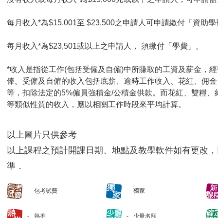
每月收入*為$15,001至 $23,500之申請人可申請繳付「資助學
每月收入*為$23,501或以上之申請人， 須繳付「學費」。
*收入是指從工作(包括受僱及自僱)中所賺取的工資及薪金，
俸。受僱及自僱的收入包括底薪、逾時工作收入、花紅、佣金
等，扣除法定的5%僱員強積金/公積金供款。而花紅、雙糧、
等類似性質的收入，應以相關工作時段來平均計算。
以上圖片只供參考
以上課程之預計開課日期、地點及教學軟件如有更改，
準．
包考試費
獨家
熱推
少量名額