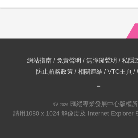
網站指南
免責聲明
無障礙聲明
私隱
防止賄賂政策
相關連結
VTC主頁
©
匯縱專業發展中心版權所
2026
請用1080 x 1024 解像度及 Internet Explo