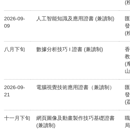
(
2026-09-
人工智能知識及應用證書 (兼讀制)
匯
09
發
(
八月下旬
數據分析技巧 I 證書 (兼讀制)
香
教
(
山
2026-09-
電腦視覺技術應用證書（兼讀制）
匯
21
發
(
十一月下旬
網頁圖像及動畫製作技巧基礎證書
職
(兼讀制)
局