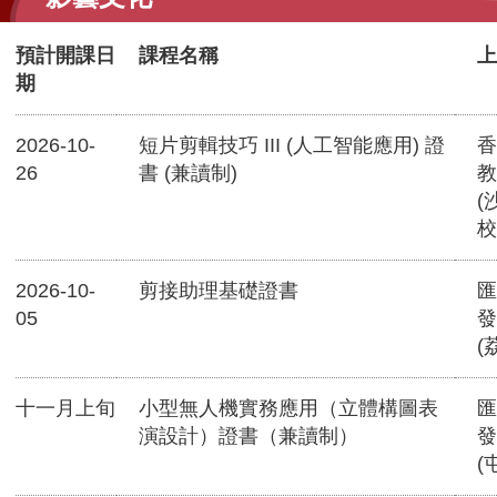
預計開課日
課程名稱
上
期
2026-10-
短片剪輯技巧 III (人工智能應用) 證
香
26
書 (兼讀制)
教
(
校
2026-10-
剪接助理基礎證書
匯
05
發
(
十一月上旬
小型無人機實務應用（立體構圖表
匯
演設計）證書（兼讀制）
發
(