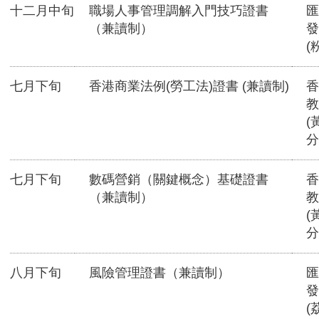
十二月中旬
職場人事管理調解入門技巧證書
匯
（兼讀制）
發
(
七月下旬
香港商業法例(勞工法)證書 (兼讀制)
香
教
(
分
七月下旬
數碼營銷（關鍵概念）基礎證書
香
（兼讀制）
教
(
分
八月下旬
風險管理證書（兼讀制）
匯
發
(