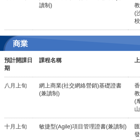
讀制)
教
(
校
商業
預計開課日
課程名稱
上
期
八月上旬
網上商業(社交網絡營銷)基礎證書
香
(兼讀制)
教
(
山
十月上旬
敏捷型(Agile)項目管理證書(兼讀制)
匯
發