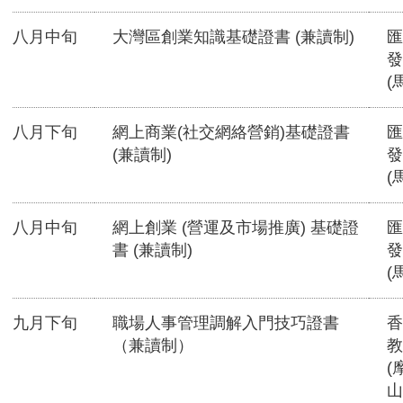
八月中旬
大灣區創業知識基礎證書 (兼讀制)
匯
發
(
八月下旬
網上商業(社交網絡營銷)基礎證書
匯
(兼讀制)
發
(
八月中旬
網上創業 (營運及市場推廣) 基礎證
匯
書 (兼讀制)
發
(
九月下旬
職場人事管理調解入門技巧證書
香
（兼讀制）
教
(
山