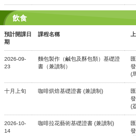
飲食
預計開課日
課程名稱
上
期
2026-09-
麵包製作（鹹包及酥包類）基礎證
匯
23
書（兼讀制）
發
(
十月上旬
咖啡烘焙基礎證書 (兼讀制)
匯
發
(
2026-10-
咖啡拉花藝術基礎證書 (兼讀制)
匯
14
發