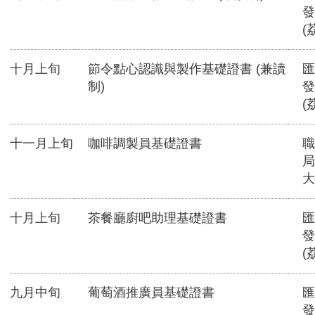
發
(
十月上旬
節令點心認識與製作基礎證書 (兼讀
匯
制)
發
(
十一月上旬
咖啡調製員基礎證書
職
局
大
十月上旬
茶餐廳廚吧助理基礎證書
匯
發
(
九月中旬
葡萄酒推廣員基礎證書
匯
發