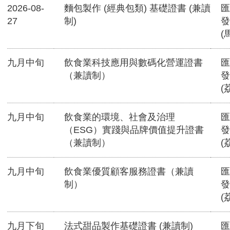
2026-08-
麵包製作 (經典包類) 基礎證書 (兼讀
匯
27
制)
發
(
九月中旬
飲食業科技應用與數碼化營運證書
匯
（兼讀制）
發
(
九月中旬
飲食業的環境、社會及治理
匯
（ESG）實踐與品牌價值提升證書
發
（兼讀制）
(
九月中旬
飲食業優質顧客服務證書（兼讀
匯
制）
發
(
九月下旬
法式甜品製作基礎證書 (兼讀制)
匯