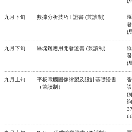
(
九月下旬
數據分析技巧 I 證書 (兼讀制)
匯
發
(
九月下旬
區塊鏈應用開發證書 (兼讀制)
匯
發
(
九月上旬
平板電腦圖像繪製及設計基礎證書
香
（兼讀制）
設
(
詢
3
6