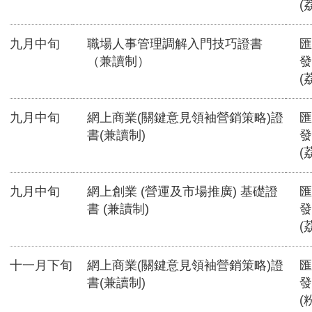
(
九月中旬
職場人事管理調解入門技巧證書
匯
（兼讀制）
發
(
九月中旬
網上商業(關鍵意見領袖營銷策略)證
匯
書(兼讀制)
發
(
九月中旬
網上創業 (營運及市場推廣) 基礎證
匯
書 (兼讀制)
發
(
十一月下旬
網上商業(關鍵意見領袖營銷策略)證
匯
書(兼讀制)
發
(