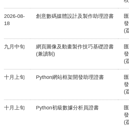
校
2026-08-
創意數碼媒體設計及製作助理證書
匯
18
發
(
九月中旬
網頁圖像及動畫製作技巧基礎證書
匯
(兼讀制)
發
(
十月上旬
Python網站框架開發助理證書
匯
發
(
十月上旬
Python初級數據分析員證書
匯
發
(