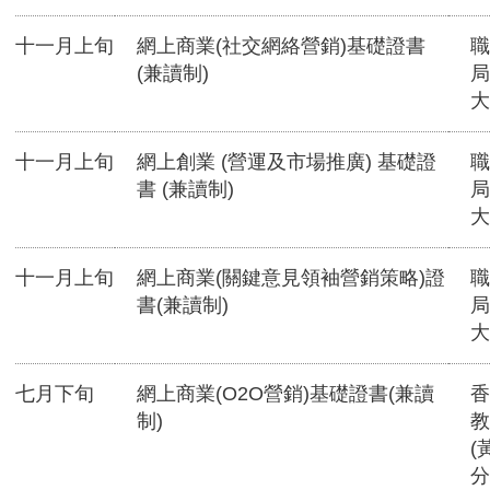
十一月上旬
網上商業(社交網絡營銷)基礎證書
職
(兼讀制)
局
大
十一月上旬
網上創業 (營運及市場推廣) 基礎證
職
書 (兼讀制)
局
大
十一月上旬
網上商業(關鍵意見領袖營銷策略)證
職
書(兼讀制)
局
大
七月下旬
網上商業(O2O營銷)基礎證書(兼讀
香
制)
教
(
分