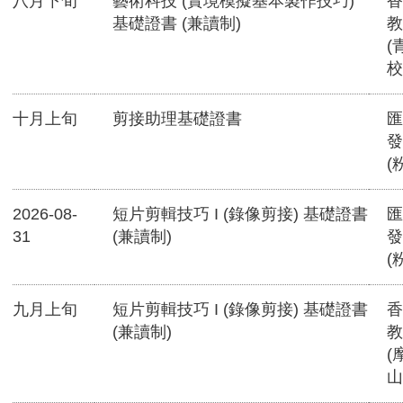
八月下旬
藝術科技 (實境模擬基本製作技巧)
香
基礎證書 (兼讀制)
教
(
校
十月上旬
剪接助理基礎證書
匯
發
(
2026-08-
短片剪輯技巧 I (錄像剪接) 基礎證書
匯
31
(兼讀制)
發
(
九月上旬
短片剪輯技巧 I (錄像剪接) 基礎證書
香
(兼讀制)
教
(
山