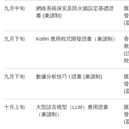
九月中旬
網絡系統保安及防火牆設定基礎證
匯
書 (兼讀制)
發
(
九月下旬
Kotlin 應用程式開發證書（兼讀制）
香
教
(
校
九月下旬
數據分析技巧 I 證書 (兼讀制)
匯
發
(
十月上旬
大型語言模型（LLM）應用證書
匯
（兼讀制）
發
(