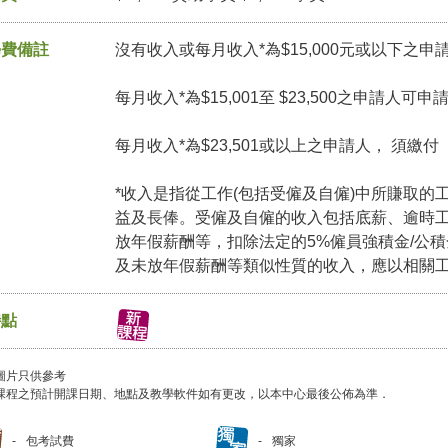
學費備註
沒有收入或每月收入*為$15,000元或以下之申
每月收入*為$15,001至 $23,500之申請人可
每月收入*為$23,501或以上之申請人， 須繳
*收入是指從工作(包括受僱及自僱)中所賺取的
益及長俸。受僱及自僱的收入包括底薪、逾時
放年假薪酬等，扣除法定的5%僱員強積金/公
及未放年假薪酬等類似性質的收入，應以相關
特點
圖片只供參考
課程之預計開課日期、地點及教學軟件如有更改，以本中心最後公佈為準．
包考試費
獨家