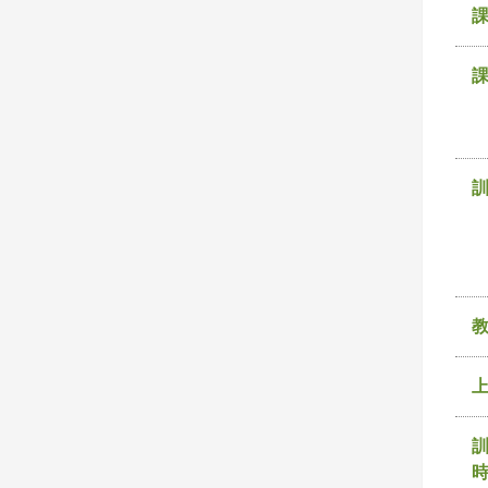
課
訓
時