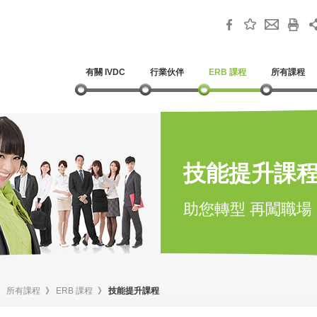
有關 IVDC
行業伙伴
ERB 課程
所有課程
技能提升課
助您轉型 再闖職場
》
所有課程
》
ERB 課程
》
技能提升課程