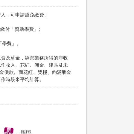
請人，可申請豁免繳費 ;
申請繳付「資助學費」;
付「學費」。
工資及薪金，經營業務所得的淨收
工作收入、花紅、佣金、津貼及未
積金供款。而花紅、雙糧、約滿酬金
工作時段來平均計算。
新課程