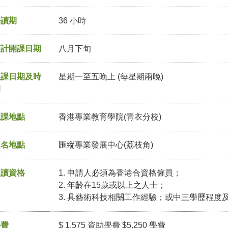
修讀期
36 小時
預計開課日期
八月下旬
上課日期及時
星期一至五晚上 (每星期兩晚)
間
上課地點
香港專業教育學院(青衣分校)
報名地點
匯縱專業發展中心(荔枝角)
入讀資格
1. 申請人必須為香港合資格僱員；
2. 年齡在15歲或以上之人士；
3. 具藝術科技相關工作經驗；或中三學歷程度
學費
$ 1,575 資助學費 $5,250 學費