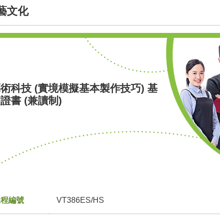
藝文化
術科技 (實境模擬基本製作技巧) 基
證書 (兼讀制)
課程編號
VT386ES/HS