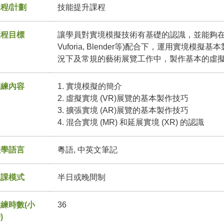
程/計劃
技能提升課程
課程目標
讓學員對實境模擬技術有基礎的認識，並能夠在相關
Vuforia, Blender等)配合下，運用實境
況下及常規的藝術展覽工作中，製作基本的虛
訓練內容
1. 實境模擬的簡介
2. 虛擬實境 (VR)展覽的基本製作技巧
3. 擴張實境 (AR)展覽的基本製作技巧
4. 混合實境 (MR) 和延展實境 (XR) 的認識
教學語言
粵語, 中英文筆記
上課模式
半日或晚間制
練時數(小
36
)