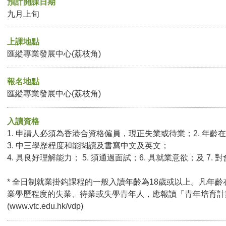
預計開課日期
九月上旬
上課地點
匯縱專業發展中心(荔枝角)
報名地點
匯縱專業發展中心(荔枝角)
入讀資格
1. 申請人必須為香港合資格僱員，現正失業或待業；2. 年齡在
3. 中三學歷程度和能閱讀及書寫中文及英文；
4. 具良好理解能力； 5. 須通過面試；6. 具就業意欲；及 7
* 全日制就業掛鈎課程的一般入讀年齡為18歲或以上。凡年齡
業學歷程度的失業、待業或失學青年人，應報讀「青年培育計
(
www.vtc.edu.hk/vdp
)