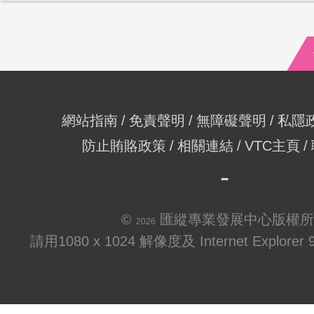
網站指南
免責聲明
無障礙聲明
私隱
防止賄賂政策
相關連結
VTC主頁
©
匯縱專業發展中心版權所
2026
請用1080 x 1024 解像度及 Internet Explo