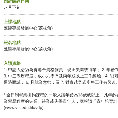
預計開課日期
八月下旬
上課地點
匯縱專業發展中心(荔枝角)
報名地點
匯縱專業發展中心(荔枝角)
入讀資格
1. 申請人必須為香港合資格僱員，現正失業或待業； 2. 年齡
3. 中三學歷程度，或小六學歷及兩年或以上工作經驗；4. 能閱
通過面試； 6. 具就業意欲；及 7. 對泰越菜式廚務工作有興趣
* 全日制就業掛鈎課程的一般入讀年齡為18歲或以上。凡年齡
業學歷程度的失業、待業或失學青年人，應報讀「青年培育計
(
www.vtc.edu.hk/vdp
)