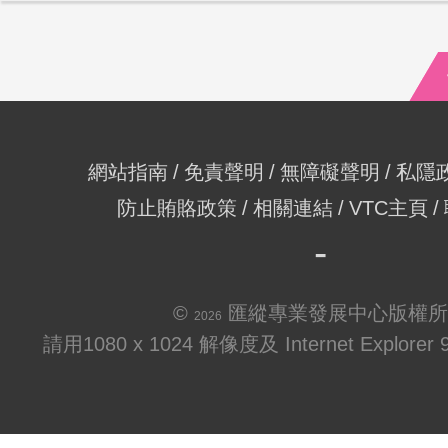
網站指南
免責聲明
無障礙聲明
私隱
防止賄賂政策
相關連結
VTC主頁
©
匯縱專業發展中心版權所
2026
請用1080 x 1024 解像度及 Internet Explo