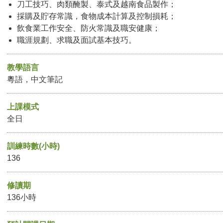
刀工技巧、肉類醃製、泰式及越南食品製作；
採購及貯存常識，食物成本計算及控制損耗；
飲食業工作安全、防火常識及職安健康；
職涯規劃、求職及面試基本技巧。
教學語言
粵語，中文筆記
上課模式
全日
訓練時數(小時)
136
修讀期
136小時