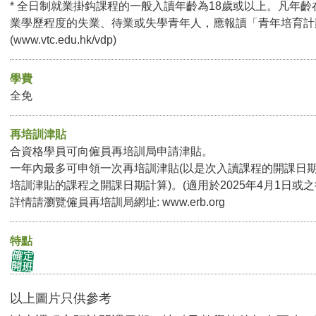
* 全日制就業掛鈎課程的一般入讀年齡為18歲或以上。凡年齡
業學歷程度的失業、待業或失學青年人，應報讀「青年培育計
(
www.vtc.edu.hk/vdp
)
學費
全免
再培訓津貼
合資格學員可向僱員再培訓局申請津貼。
一年內最多可申領一次再培訓津貼(以是次入讀課程的開課日
培訓津貼的課程之開課日期計算)。(適用於2025年4月1日或
詳情請瀏覽僱員再培訓局網址:
www.erb.org
特點
以上圖片只供參考