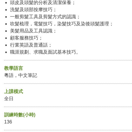
頭皮及頭髮的分析及清潔保養；
洗髮及頭部按摩技巧；
一般剪髮工具及剪髮方式的認識；
吹髮梳理，電髮技巧，染髮技巧及染後頭髮護理；
美髮用品及工具認識；
顧客服務技巧；
行業英語及普通話；
職涯規劃、求職及面試基本技巧。
教學語言
粵語，中文筆記
上課模式
全日
訓練時數(小時)
136