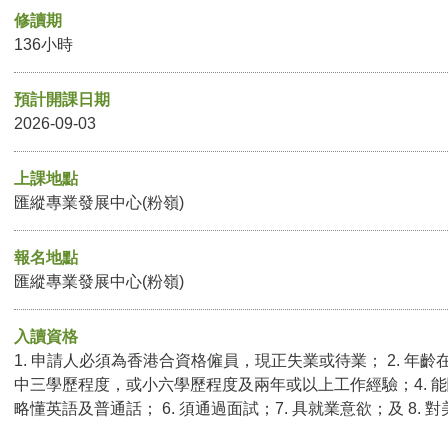
修讀期
136小時
預計開課日期
2026-09-03
上課地點
匯縱專業發展中心(粉嶺)
報名地點
匯縱專業發展中心(粉嶺)
入讀資格
1. 申請人必須為香港合資格僱員，現正失業或待業； 2. 年齡在
中三學歷程度，或小六學歷程度及兩年或以上工作經驗；4. 能
略懂英語及普通話
；
6. 須通過面試；7. 具就業意欲；及 8.