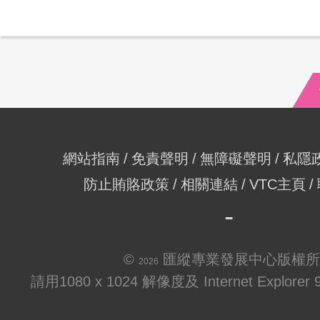
網站指南
免責聲明
無障礙聲明
私隱
防止賄賂政策
相關連結
VTC主頁
©
匯縱專業發展中心版權所
2026
請用1080 x 1024 解像度及 Internet Explo