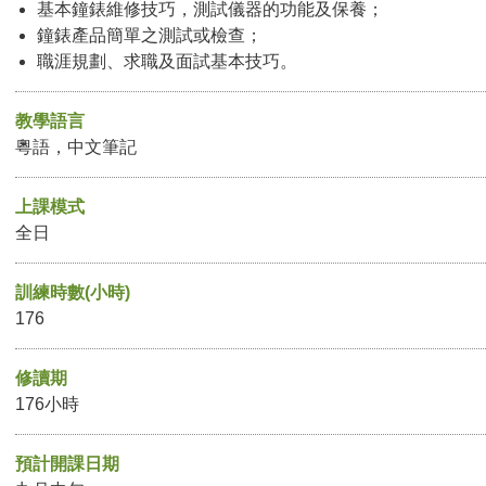
基本鐘錶維修技巧，測試儀器的功能及保養；
鐘錶產品簡單之測試或檢查；
職涯規劃、求職及面試基本技巧。
教學語言
粵語，中文筆記
上課模式
全日
訓練時數(小時)
176
修讀期
176小時
預計開課日期