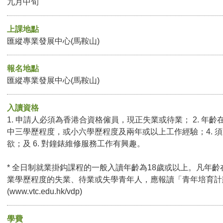
九月中旬
上課地點
匯縱專業發展中心(馬鞍山)
報名地點
匯縱專業發展中心(馬鞍山)
入讀資格
1. 申請人必須為香港合資格僱員，現正失業或待業； 2. 年齡在
中三學歷程度，或小六學歷程度及兩年或以上工作經驗；4. 須
欲；及 6. 對鐘錶維修服務工作有興趣。
* 全日制就業掛鈎課程的一般入讀年齡為18歲或以上。凡年齡
業學歷程度的失業、待業或失學青年人，應報讀「青年培育計
(
www.vtc.edu.hk/vdp
)
學費