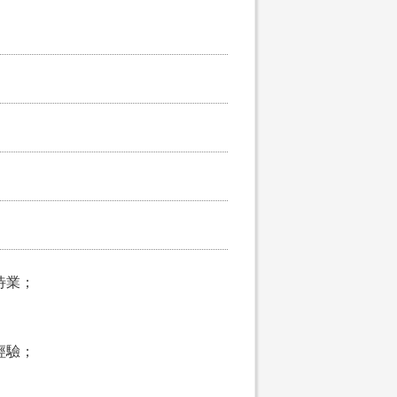
待業；
經驗；