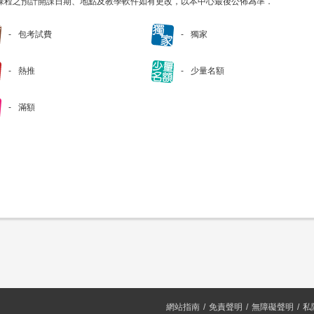
課程之預計開課日期、地點及教學軟件如有更改，以本中心最後公佈為準．
包考試費
獨家
熱推
少量名額
滿額
網站指南
免責聲明
無障礙聲明
私