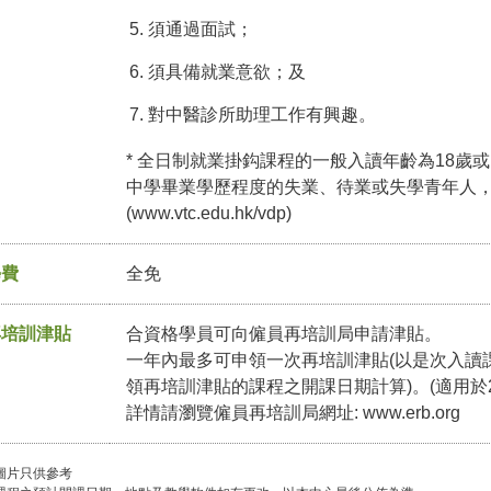
須通過面試；
須具備就業意欲；及
對中醫診所助理工作有興趣。
* 全日制就業掛鈎課程的一般入讀年齡為18歲或
中學畢業學歷程度的失業、待業或失學青年人
(
www.vtc.edu.hk/vdp
)
學費
全免
再培訓津貼
合資格學員可向僱員再培訓局申請津貼。
一年內最多可申領一次再培訓津貼(以是次入讀
領再培訓津貼的課程之開課日期計算)。(適用於2
詳情請瀏覽僱員再培訓局網址:
www.erb.org
圖片只供參考