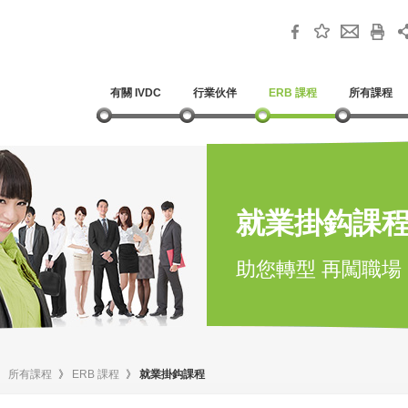
有關 IVDC
行業伙伴
ERB 課程
所有課程
就業掛鈎課
助您轉型 再闖職場
》
所有課程
》
ERB 課程
》
就業掛鈎課程