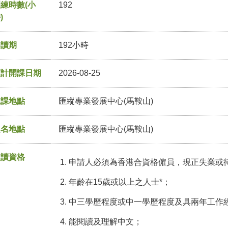
練時數(小
192
)
修讀期
192小時
預計開課日期
2026-08-25
上課地點
匯縱專業發展中心(馬鞍山)
報名地點
匯縱專業發展中心(馬鞍山)
入讀資格
申請人必須為香港合資格僱員，現正失業或
年齡在15歲或以上之人士*；
中三學歷程度或中一學歷程度及具兩年工作
能閱讀及理解中文；