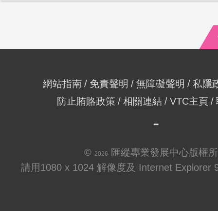
網站指南
免責聲明
無障礙聲明
私隱
防止賄賂政策
相關連結
VTC主頁
©
匯縱專業發展中心版權所
2026
請用1080 x 1024 解像度及 Internet Explo