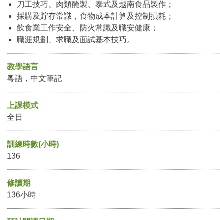
刀工技巧、肉類醃製、泰式及越南食品製作；
採購及貯存常識，食物成本計算及控制損耗；
飲食業工作安全、防火常識及職安健康；
職涯規劃、求職及面試基本技巧。
教學語言
粵語，中文筆記
上課模式
全日
訓練時數(小時)
136
修讀期
136小時