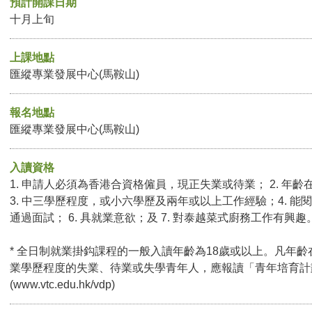
預計開課日期
十月上旬
上課地點
匯縱專業發展中心(馬鞍山)
報名地點
匯縱專業發展中心(馬鞍山)
入讀資格
1. 申請人必須為香港合資格僱員，現正失業或待業； 2. 年齡
3. 中三學歷程度，或小六學歷及兩年或以上工作經驗；4. 能閱
通過面試； 6. 具就業意欲；及 7. 對泰越菜式廚務工作有興趣
* 全日制就業掛鈎課程的一般入讀年齡為18歲或以上。凡年齡
業學歷程度的失業、待業或失學青年人，應報讀「青年培育計
(
www.vtc.edu.hk/vdp
)