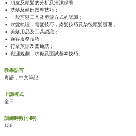
頭皮及頭髮的分析及清潔保養；
洗髮及頭部按摩技巧；
一般剪髮工具及剪髮方式的認識；
吹髮梳理，電髮技巧，染髮技巧及染後頭髮護理；
美髮用品及工具認識；
顧客服務技巧；
行業英語及普通話；
職涯規劃、求職及面試基本技巧。
教學語言
粵語，中文筆記
上課模式
全日
訓練時數(小時)
136