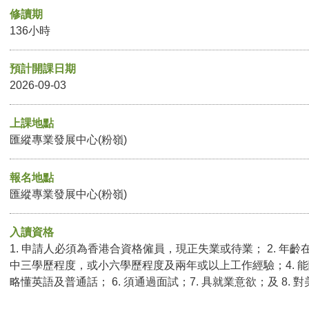
修讀期
136小時
預計開課日期
2026-09-03
上課地點
匯縱專業發展中心(粉嶺)
報名地點
匯縱專業發展中心(粉嶺)
入讀資格
1. 申請人必須為香港合資格僱員，現正失業或待業； 2. 年齡在
中三學歷程度，或小六學歷程度及兩年或以上工作經驗；4. 能
略懂英語及普通話
；
6. 須通過面試；7. 具就業意欲；及 8.