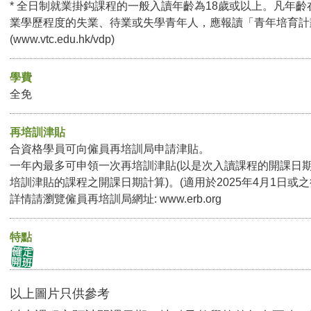
* 全日制就業掛鈎課程的一般入讀年齡為18歲或以上。凡年齡
業學歷程度的失業、待業或失學青年人，應報讀「青年培育計
(
www.vtc.edu.hk/vdp
)
學費
全免
再培訓津貼
合資格學員可向僱員再培訓局申請津貼。
一年內最多可申領一次再培訓津貼(以是次入讀課程的開課日
培訓津貼的課程之開課日期計算)。(適用於2025年4月1日或
詳情請瀏覽僱員再培訓局網址:
www.erb.org
特點
以上圖片只供參考