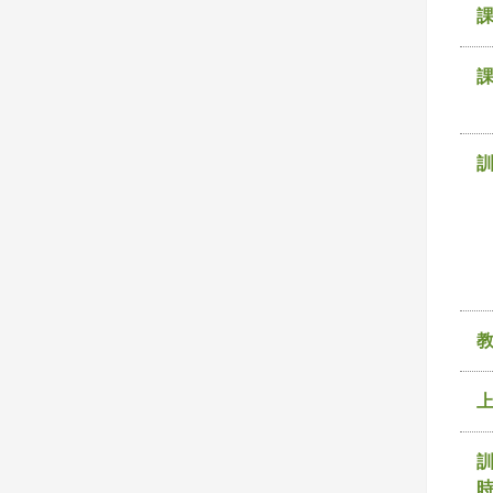
課
訓
時