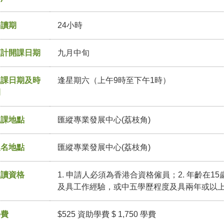
修讀期
24小時
預計開課日期
九月中旬
上課日期及時
逢星期六（上午9時至下午1時）
間
上課地點
匯縱專業發展中心(荔枝角)
報名地點
匯縱專業發展中心(荔枝角)
入讀資格
1. 申請人必須為香港合資格僱員；2. 年齡在1
及具工作經驗，或中五學歷程度及具兩年或以
學費
$525 資助學費 $ 1,750 學費