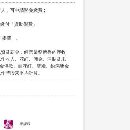
請人，可申請豁免繳費 ;
申請繳付「資助學費」;
付「學費」。
工資及薪金，經營業務所得的淨收
工作收入、花紅、佣金、津貼及未
積金供款。而花紅、雙糧、約滿酬金
工作時段來平均計算。
新課程