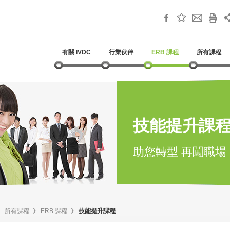
有關 IVDC
行業伙伴
ERB 課程
所有課程
技能提升課
助您轉型 再闖職場
》
所有課程
》
ERB 課程
》
技能提升課程