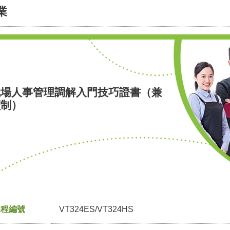
業
職場人事管理調解入門技巧證書（兼
讀制）
課程編號
VT324ES/VT324HS