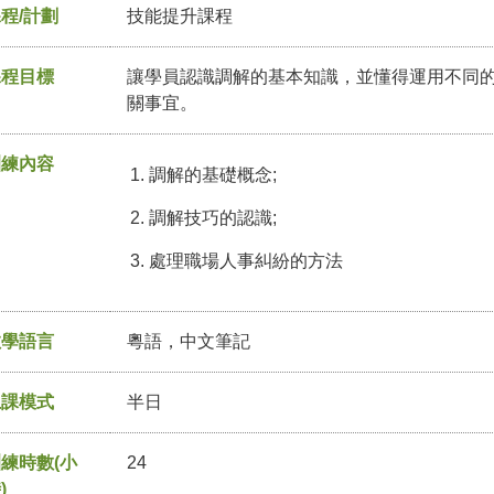
程/計劃
技能提升課程
課程目標
讓學員認識調解的基本知識，並懂得運用不同
關事宜。
訓練內容
調解的基礎概念;
調解技巧的認識;
處理職場人事糾紛的方法
教學語言
粵語，中文筆記
上課模式
半日
練時數(小
24
)