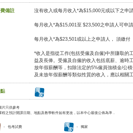
學費備註
沒有收入或每月收入*為$15,000元或以下之申
每月收入*為$15,001至 $23,500之申請人可
每月收入*為$23,501或以上之申請人， 須繳
*收入是指從工作(包括受僱及自僱)中所賺取的
益及長俸。受僱及自僱的收入包括底薪、逾時
放年假薪酬等，扣除法定的5%僱員強積金/公
及未放年假薪酬等類似性質的收入，應以相關
特點
圖片只供參考
課程之預計開課日期、地點及教學軟件如有更改，以本中心最後公佈為準．
包考試費
獨家