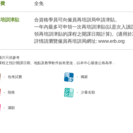
學費
全免
再培訓津貼
合資格學員可向僱員再培訓局申請津貼。
一年內最多可申領一次再培訓津貼(以是次入讀
領再培訓津貼的課程之開課日期計算)。(適用於2
詳情請瀏覽僱員再培訓局網址:
www.erb.org
圖片只供參考
課程之預計開課日期、地點及教學軟件如有更改，以本中心最後公佈為準．
包考試費
獨家
熱推
少量名額
滿額