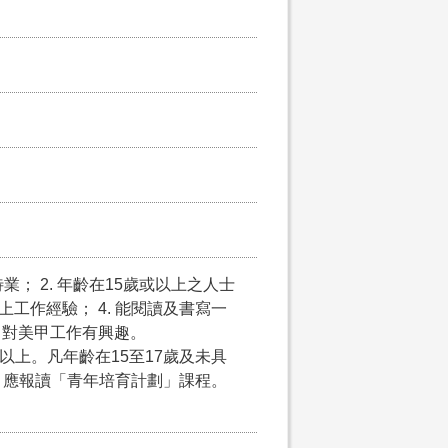
； 2. 年齡在15歲或以上之人士
上工作經驗； 4. 能閱讀及書寫一
7. 對美甲工作有興趣。
以上。凡年齡在15至17歲及未具
，應報讀「青年培育計劃」課程。