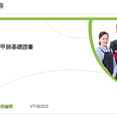
容
美甲師基礎證書
課程編號
VT362DS