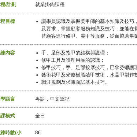
程/計劃
就業掛鈎課程
課程目標
讓學員認識及掌握美甲師的基本知識及技巧
及要求，掌握顧客服務知識及技巧；並能在
替顧客進行修甲、美甲等服務，從而協助畢
訓練內容
手、足部及指甲的結構與護理；
修甲工具及護理用品的認識；
修甲技巧，手、足部按摩技巧，巴拿芬蠟護
藝術花甲及光療樹脂殖甲技術，水晶甲製作
職涯規劃及求職面試基本技巧。
教學語言
粵語，中文筆記
上課模式
全日
練時數(小
86