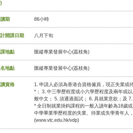
)
修讀期
86小時
預計開課日期
八月下旬
上課地點
匯縱專業發展中心(荔枝角)
報名地點
匯縱專業發展中心(荔枝角)
入讀資格
1. 申請人必須為香港合資格僱員，現正失業或待業
*； 3. 中三學歷程度或小六學歷程度及兩年或以
般中文； 5. 須通過面試； 6. 具就業意欲；及 
* 全日制就業掛鈎課程的一般入讀年齡為18歲或
中學畢業學歷程度的失業、待業或失學青年人
(
www.vtc.edu.hk/vdp
)