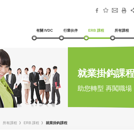
有關 IVDC
行業伙伴
ERB 課程
所有課程
就業掛鈎課
助您轉型 再闖職場
》
所有課程
》
ERB 課程
》
就業掛鈎課程