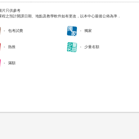
圖片只供參考
課程之預計開課日期、地點及教學軟件如有更改，以本中心最後公佈為準．
包考試費
獨家
熱推
少量名額
滿額