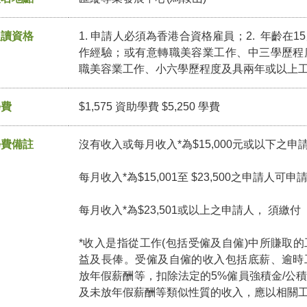
入讀資格
1. 申請人必須為香港合資格雇員；2. 年齡在1
作經驗；或有意轉職美容業工作、中三學歷程
職美容業工作、小六學歷程度及具兩年或以上
學費
$1,575 資助學費 $5,250 學費
學費備註
沒有收入或每月收入*為$15,000元或以下之申
每月收入*為$15,001至 $23,500之申請人可
每月收入*為$23,501或以上之申請人， 須繳
*收入是指從工作(包括受僱及自僱)中所賺取
益及長俸。受僱及自僱的收入包括底薪、逾時
放年假薪酬等，扣除法定的5%僱員強積金/公
及未放年假薪酬等類似性質的收入，應以相關