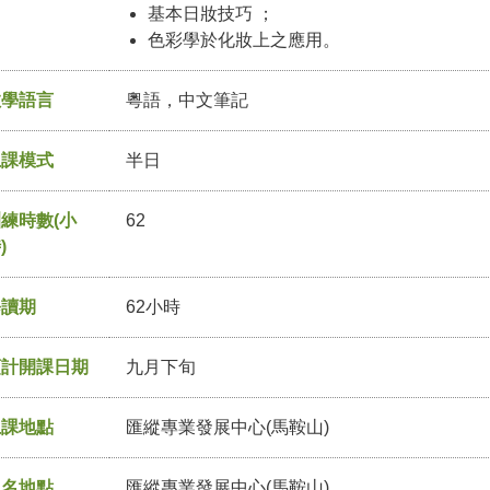
基本日妝技巧 ；
色彩學於化妝上之應用。
教學語言
粵語，中文筆記
上課模式
半日
練時數(小
62
)
修讀期
62小時
預計開課日期
九月下旬
上課地點
匯縱專業發展中心(馬鞍山)
報名地點
匯縱專業發展中心(馬鞍山)