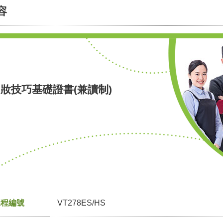
容
妝技巧基礎證書(兼讀制)
課程編號
VT278ES/HS