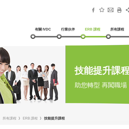
有關 IVDC
行業伙伴
ERB 課程
所有課程
技能提升課
助您轉型 再闖職場
》
所有課程
》
ERB 課程
》
技能提升課程