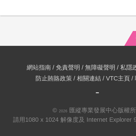
網站指南
免責聲明
無障礙聲明
私隱
防止賄賂政策
相關連結
VTC主頁
©
匯縱專業發展中心版權所
2026
請用1080 x 1024 解像度及 Internet Explo