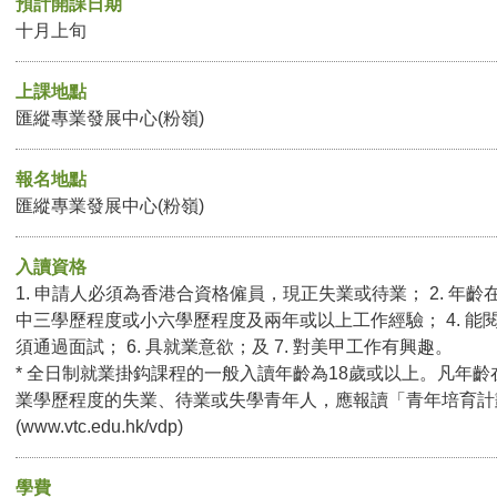
預計開課日期
十月上旬
上課地點
匯縱專業發展中心(粉嶺)
報名地點
匯縱專業發展中心(粉嶺)
入讀資格
1. 申請人必須為香港合資格僱員，現正失業或待業； 2. 年齡在
中三學歷程度或小六學歷程度及兩年或以上工作經驗； 4. 能閱
須通過面試； 6. 具就業意欲；及 7. 對美甲工作有興趣。
* 全日制就業掛鈎課程的一般入讀年齡為18歲或以上。凡年齡
業學歷程度的失業、待業或失學青年人，應報讀「青年培育計
(
www.vtc.edu.hk/vdp
)
學費