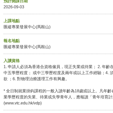
預計開課日期
2026-09-03
上課地點
匯縱專業發展中心(馬鞍山)
報名地點
匯縱專業發展中心(馬鞍山)
入讀資格
1. 申請人必須為香港合資格僱員，現正失業或待業； 2. 年齡在
中五學歷程度； 或中三學歷程度及兩年或以上工作經驗；4. 須
欲 ；6. 對物理治療護理工作有興趣。
* 全日制就業掛鈎課程的一般入讀年齡為18歲或以上。凡年齡
業學歷程度的失業、待業或失學青年人，應報讀「青年培育計
(
www.vtc.edu.hk/vdp
)