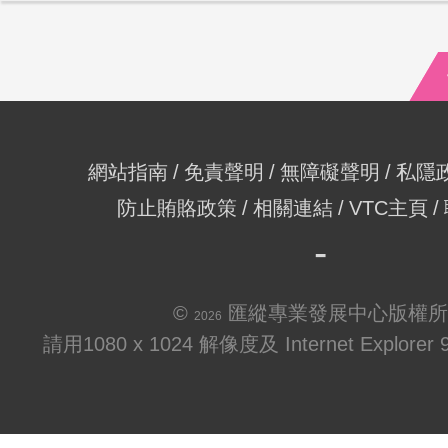
網站指南
免責聲明
無障礙聲明
私隱
防止賄賂政策
相關連結
VTC主頁
©
匯縱專業發展中心版權所
2026
請用1080 x 1024 解像度及 Internet Explo