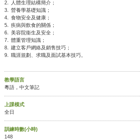
2. 人體生理結構簡介；
3. 營養學基礎知識；
4. 食物安全及健康；
5. 疾病與飲食的關係；
6. 美容院衞生及安全；
7. 體重管理知識；
8. 建立客戶網絡及銷售技巧；
9. 職涯規劃、求職及面試基本技巧。
教學語言
粵語，中文筆記
上課模式
全日
訓練時數(小時)
148