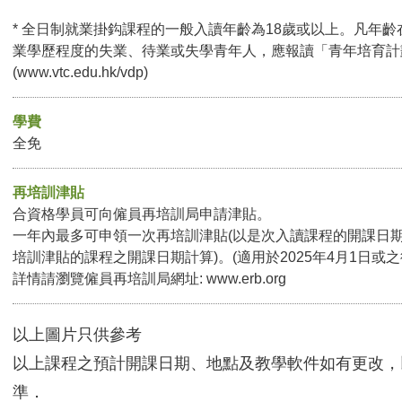
* 全日制就業掛鈎課程的一般入讀年齡為18歲或以上。凡年齡
業學歷程度的失業、待業或失學青年人，應報讀「青年培育計
(
www.vtc.edu.hk/vdp
)
學費
全免
再培訓津貼
合資格學員可向僱員再培訓局申請津貼。
一年內最多可申領一次再培訓津貼(以是次入讀課程的開課日
培訓津貼的課程之開課日期計算)。(適用於2025年4月1日或
詳情請瀏覽僱員再培訓局網址:
www.erb.org
以上圖片只供參考
以上課程之預計開課日期、地點及教學軟件如有更改，
準．