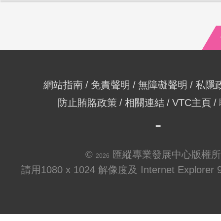
網站指南
免責聲明
無障礙聲明
私隱
防止賄賂政策
相關連結
VTC主頁
©
匯縱專業發展中心版權所
2026
請用1080 x 1024 解像度及 Internet Explo