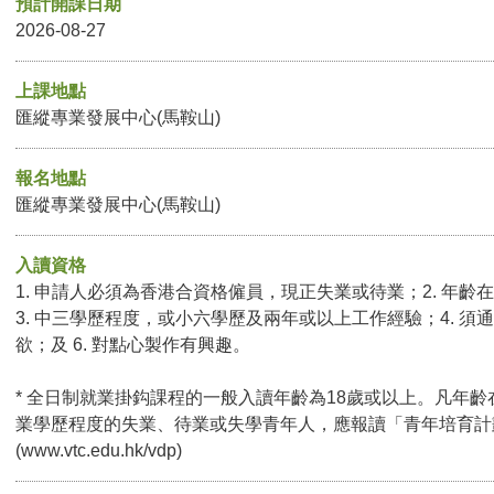
預計開課日期
2026-08-27
上課地點
匯縱專業發展中心(馬鞍山)
報名地點
匯縱專業發展中心(馬鞍山)
入讀資格
1. 申請人必須為香港合資格僱員，現正失業或待業；2. 年齡在
3. 中三學歷程度，或小六學歷及兩年或以上工作經驗；4. 須通
欲；及 6. 對點心製作有興趣。
* 全日制就業掛鈎課程的一般入讀年齡為18歲或以上。凡年齡
業學歷程度的失業、待業或失學青年人，應報讀「青年培育計
(
www.vtc.edu.hk/vdp
)