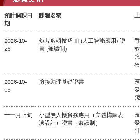
預計開課日
課程名稱
上
期
2026-10-
短片剪輯技巧 III (人工智能應用) 證
香
26
書 (兼讀制)
教
(
校
2026-10-
剪接助理基礎證書
匯
05
發
(
十一月上旬
小型無人機實務應用（立體構圖表
匯
演設計）證書（兼讀制）
發
(