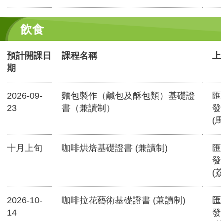
飲食
預計開課日
課程名稱
上
期
2026-09-
麵包製作（鹹包及酥包類）基礎證
匯
23
書（兼讀制）
發
(
十月上旬
咖啡烘焙基礎證書 (兼讀制)
匯
發
(
2026-10-
咖啡拉花藝術基礎證書 (兼讀制)
匯
14
發