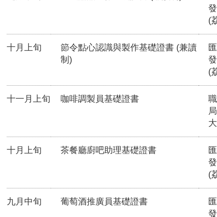
發
(
十月上旬
節令點心認識與製作基礎證書 (兼讀
匯
制)
發
(
十一月上旬
咖啡調製員基礎證書
職
局
大
十月上旬
茶餐廳廚吧助理基礎證書
匯
發
(
九月中旬
葡萄酒推廣員基礎證書
匯
發