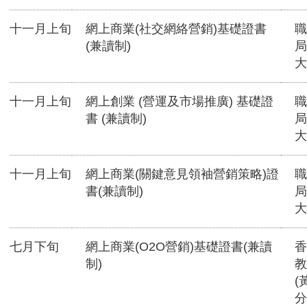
十一月上旬
網上商業(社交網絡營銷)基礎證書
職
(兼讀制)
局
大
十一月上旬
網上創業 (營運及市場推廣) 基礎證
職
書 (兼讀制)
局
大
十一月上旬
網上商業(關鍵意見領袖營銷策略)證
職
書(兼讀制)
局
大
七月下旬
網上商業(O2O營銷)基礎證書(兼讀
香
制)
教
(
分