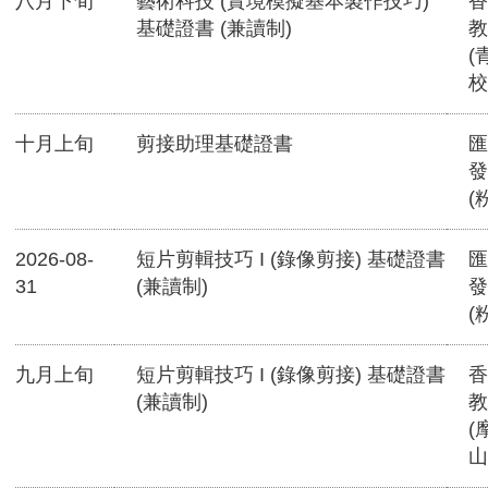
八月下旬
藝術科技 (實境模擬基本製作技巧)
香
基礎證書 (兼讀制)
教
(
校
十月上旬
剪接助理基礎證書
匯
發
(
2026-08-
短片剪輯技巧 I (錄像剪接) 基礎證書
匯
31
(兼讀制)
發
(
九月上旬
短片剪輯技巧 I (錄像剪接) 基礎證書
香
(兼讀制)
教
(
山