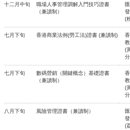
十二月中旬
職場人事管理調解入門技巧證書
匯
（兼讀制）
發
(
七月下旬
香港商業法例(勞工法)證書 (兼讀制)
香
教
(
分
七月下旬
數碼營銷（關鍵概念）基礎證書
香
（兼讀制）
教
(
分
八月下旬
風險管理證書（兼讀制）
匯
發
(