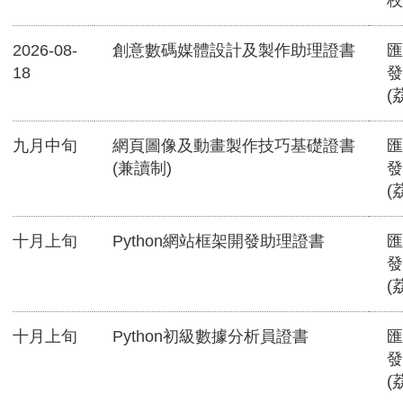
校
2026-08-
創意數碼媒體設計及製作助理證書
匯
18
發
(
九月中旬
網頁圖像及動畫製作技巧基礎證書
匯
(兼讀制)
發
(
十月上旬
Python網站框架開發助理證書
匯
發
(
十月上旬
Python初級數據分析員證書
匯
發
(