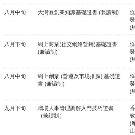
八月中旬
大灣區創業知識基礎證書 (兼讀制)
匯
發
(
八月下旬
網上商業(社交網絡營銷)基礎證書
匯
(兼讀制)
發
(
八月中旬
網上創業 (營運及市場推廣) 基礎證
匯
書 (兼讀制)
發
(
九月下旬
職場人事管理調解入門技巧證書
香
（兼讀制）
教
(
山