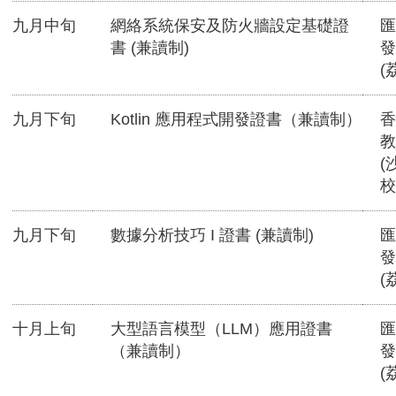
九月中旬
網絡系統保安及防火牆設定基礎證
匯
書 (兼讀制)
發
(
九月下旬
Kotlin 應用程式開發證書（兼讀制）
香
教
(
校
九月下旬
數據分析技巧 I 證書 (兼讀制)
匯
發
(
十月上旬
大型語言模型（LLM）應用證書
匯
（兼讀制）
發
(