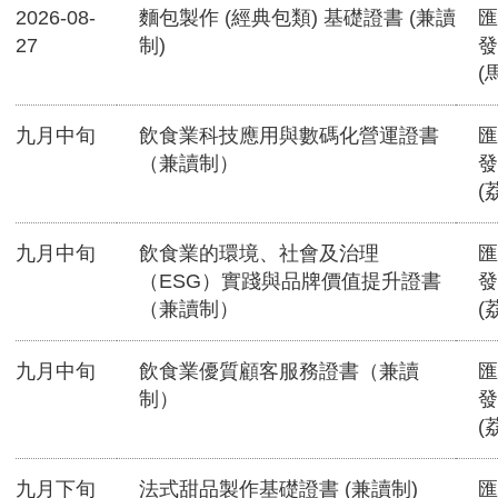
2026-08-
麵包製作 (經典包類) 基礎證書 (兼讀
匯
27
制)
發
(
九月中旬
飲食業科技應用與數碼化營運證書
匯
（兼讀制）
發
(
九月中旬
飲食業的環境、社會及治理
匯
（ESG）實踐與品牌價值提升證書
發
（兼讀制）
(
九月中旬
飲食業優質顧客服務證書（兼讀
匯
制）
發
(
九月下旬
法式甜品製作基礎證書 (兼讀制)
匯