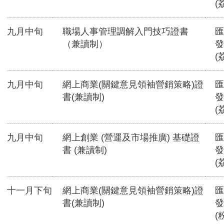
(
九月中旬
職場人事管理調解入門技巧證書
匯
（兼讀制）
發
(
九月中旬
網上商業(關鍵意見領袖營銷策略)證
匯
書(兼讀制)
發
(
九月中旬
網上創業 (營運及市場推廣) 基礎證
匯
書 (兼讀制)
發
(
十一月下旬
網上商業(關鍵意見領袖營銷策略)證
匯
書(兼讀制)
發
(