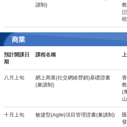
讀制)
教
(
校
商業
預計開課日
課程名稱
上
期
八月上旬
網上商業(社交網絡營銷)基礎證書
香
(兼讀制)
教
(
山
十月上旬
敏捷型(Agile)項目管理證書(兼讀制)
匯
發