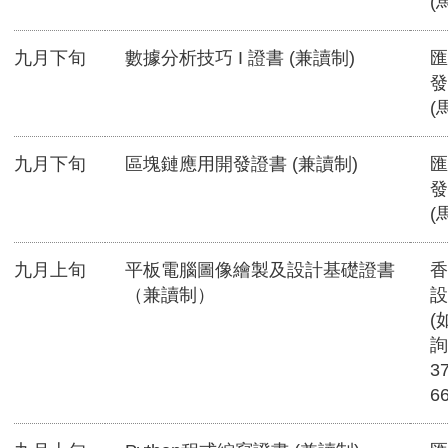
(
九月下旬
數據分析技巧 I 證書 (兼讀制)
匯
發
(
九月下旬
區塊鏈應用開發證書 (兼讀制)
匯
發
(
九月上旬
平板電腦圖像繪製及設計基礎證書
香
（兼讀制）
設
(
詢
3
6