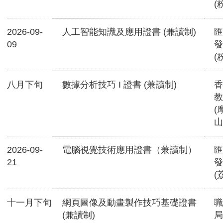
(
2026-09-
人工智能知識及應用證書 (兼讀制)
匯
09
發
(
八月下旬
數據分析技巧 I 證書 (兼讀制)
香
教
(
山
2026-09-
電腦視覺技術應用證書（兼讀制）
匯
21
發
(
十一月下旬
網頁圖像及動畫製作技巧基礎證書
職
(兼讀制)
局