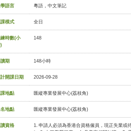
教學語言
粵語，中文筆記
上課模式
全日
練時數(小
148
)
修讀期
148小時
預計開課日期
2026-09-28
上課地點
匯縱專業發展中心(荔枝角)
報名地點
匯縱專業發展中心(荔枝角)
入讀資格
1. 申請人必須為香港合資格僱員，現正失業或待業