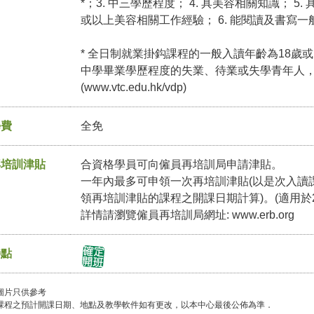
*；3. 中三學歷程度； 4. 具美容相關知識； 
或以上美容相關工作經驗； 6. 能閱讀及書寫一般
* 全日制就業掛鈎課程的一般入讀年齡為18歲或
中學畢業學歷程度的失業、待業或失學青年人
(
www.vtc.edu.hk/vdp
)
學費
全免
再培訓津貼
合資格學員可向僱員再培訓局申請津貼。
一年內最多可申領一次再培訓津貼(以是次入讀
領再培訓津貼的課程之開課日期計算)。(適用於2
詳情請瀏覽僱員再培訓局網址:
www.erb.org
特點
圖片只供參考
課程之預計開課日期、地點及教學軟件如有更改，以本中心最後公佈為準．