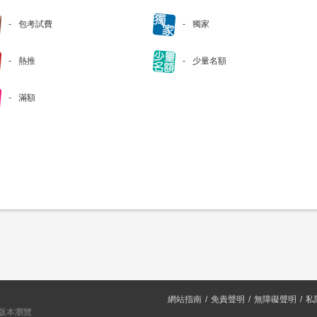
包考試費
獨家
熱推
少量名額
滿額
網站指南
免責聲明
無障礙聲明
私
或以上版本瀏覽