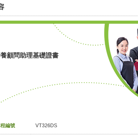
容
營養顧問助理基礎證書
課程編號
VT326DS