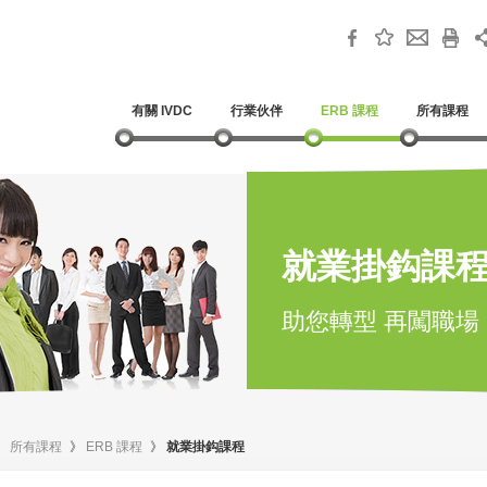
有關 IVDC
行業伙伴
ERB 課程
所有課程
就業掛鈎課
助您轉型 再闖職場
》
所有課程
》
ERB 課程
》
就業掛鈎課程