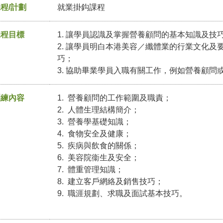
程/計劃
就業掛鈎課程
課程目標
1. 讓學員認識及掌握營養顧問的基本知識及技
2. 讓學員明白本港美容／纖體業的行業文化
巧；
3. 協助畢業學員入職有關工作，例如營養顧問
訓練內容
1. 營養顧問的工作範圍及職責；
2. 人體生理結構簡介；
3. 營養學基礎知識；
4. 食物安全及健康；
5. 疾病與飲食的關係；
6. 美容院衞生及安全；
7. 體重管理知識；
8. 建立客戶網絡及銷售技巧；
9. 職涯規劃、求職及面試基本技巧。