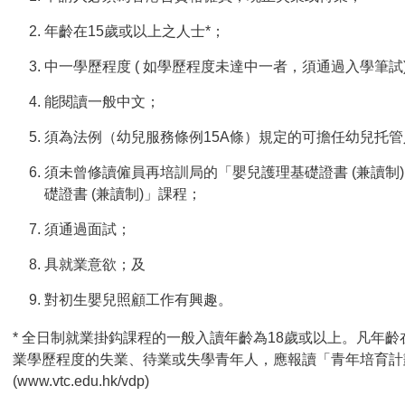
年齡在15歲或以上之人士*；
中一學歷程度 ( 如學歷程度未達中一者，須通過入學筆試
能閱讀一般中文；
須為法例（幼兒服務條例15A條）規定的可擔任幼兒托
須未曾修讀僱員再培訓局的「嬰兒護理基礎證書 (兼讀制
礎證書 (兼讀制)」課程；
須通過面試；
具就業意欲；及
對初生嬰兒照顧工作有興趣。
* 全日制就業掛鈎課程的一般入讀年齡為18歲或以上。凡年齡
業學歷程度的失業、待業或失學青年人，應報讀「青年培育計
(
www.vtc.edu.hk/vdp
)