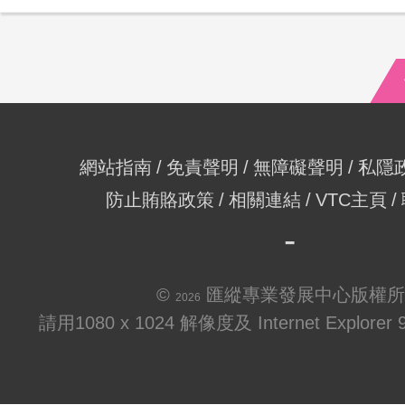
網站指南
免責聲明
無障礙聲明
私隱
防止賄賂政策
相關連結
VTC主頁
©
匯縱專業發展中心版權所
2026
請用1080 x 1024 解像度及 Internet Explo