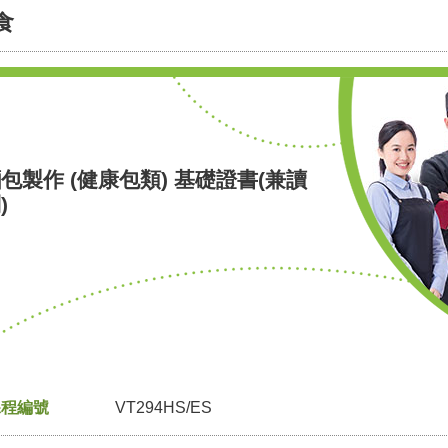
食
包製作 (健康包類) 基礎證書(兼讀
)
課程編號
VT294HS/ES