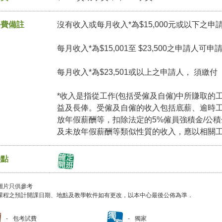
學費備註
沒有收入或每月收入*為$15,000元或以下之申
每月收入*為$15,001至 $23,500之申請人可
每月收入*為$23,501或以上之申請人， 須繳
*收入是指從工作(包括受僱及自僱)中所賺取的
益及長俸。受僱及自僱的收入包括底薪、逾時
放年假薪酬等，扣除法定的5%僱員強積金/公
及未放年假薪酬等類似性質的收入，應以相關
特點
圖片只供參考
課程之預計開課日期、地點及教學軟件如有更改，以本中心最後公佈為準．
包考試費
獨家