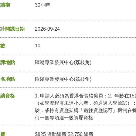
修讀期
30小時
預計開課日期
2026-09-24
堂數
10
上課地點
匯縱專業發展中心(荔枝角)
報名地點
匯縱專業發展中心(荔枝角)
入讀資格
1. 申請人必須為香港合資格僱員；2. 年齡在1
（如學歷程度未達小六者，須通過入學筆試）；及
驗，或持有資歷架構「過往資歷認可」機制在餐
何一個專項達一級資歷資格
學費
$825 資助學費 $2,750 學費