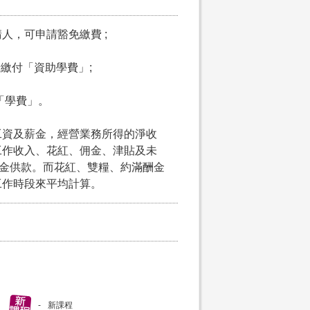
請人，可申請豁免繳費 ;
申請繳付「資助學費」;
付「學費」。
工資及薪金，經營業務所得的淨收
工作收入、花紅、佣金、津貼及未
積金供款。而花紅、雙糧、約滿酬金
工作時段來平均計算。
新課程