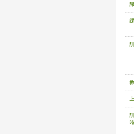
課
訓
時