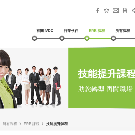
有關 IVDC
行業伙伴
ERB 課程
所有課程
技能提升課
助您轉型 再闖職場
》
所有課程
》
ERB 課程
》
技能提升課程