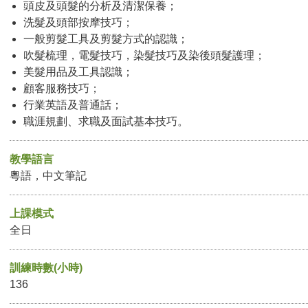
頭皮及頭髮的分析及清潔保養；
洗髮及頭部按摩技巧；
一般剪髮工具及剪髮方式的認識；
吹髮梳理，電髮技巧，染髮技巧及染後頭髮護理；
美髮用品及工具認識；
顧客服務技巧；
行業英語及普通話；
職涯規劃、求職及面試基本技巧。
教學語言
粵語，中文筆記
上課模式
全日
訓練時數(小時)
136