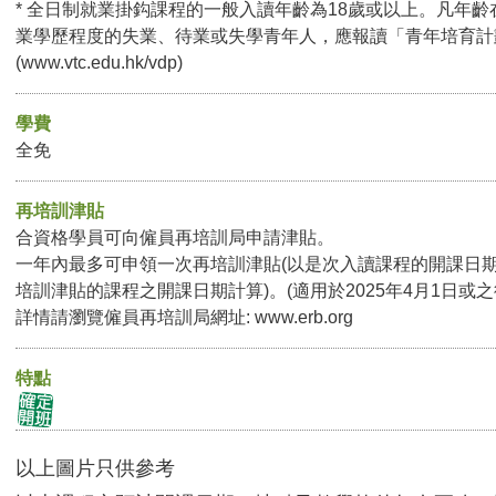
* 全日制就業掛鈎課程的一般入讀年齡為18歲或以上。凡年齡
業學歷程度的失業、待業或失學青年人，應報讀「青年培育計
(
www.vtc.edu.hk/vdp
)
學費
全免
再培訓津貼
合資格學員可向僱員再培訓局申請津貼。
一年內最多可申領一次再培訓津貼(以是次入讀課程的開課日
培訓津貼的課程之開課日期計算)。(適用於2025年4月1日或
詳情請瀏覽僱員再培訓局網址:
www.erb.org
特點
以上圖片只供參考