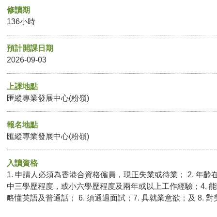
修讀期
136小時
預計開課日期
2026-09-03
上課地點
匯縱專業發展中心(粉嶺)
報名地點
匯縱專業發展中心(粉嶺)
入讀資格
1. 申請人必須為香港合資格僱員，現正失業或待業； 2. 年齡在
中三學歷程度，或小六學歷程度及兩年或以上工作經驗；4. 能
略懂英語及普通話
；
6. 須通過面試；7. 具就業意欲；及 8.