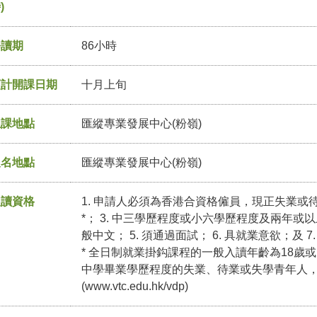
)
修讀期
86小時
預計開課日期
十月上旬
上課地點
匯縱專業發展中心(粉嶺)
報名地點
匯縱專業發展中心(粉嶺)
入讀資格
1. 申請人必須為香港合資格僱員，現正失業或待業
*； 3. 中三學歷程度或小六學歷程度及兩年或以
般中文； 5. 須通過面試； 6. 具就業意欲；及 
* 全日制就業掛鈎課程的一般入讀年齡為18歲或
中學畢業學歷程度的失業、待業或失學青年人
(
www.vtc.edu.hk/vdp
)