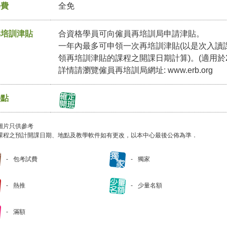
學費
全免
再培訓津貼
合資格學員可向僱員再培訓局申請津貼。
一年內最多可申領一次再培訓津貼(以是次入讀
領再培訓津貼的課程之開課日期計算)。(適用於2
詳情請瀏覽僱員再培訓局網址:
www.erb.org
特點
圖片只供參考
課程之預計開課日期、地點及教學軟件如有更改，以本中心最後公佈為準．
包考試費
獨家
熱推
少量名額
滿額