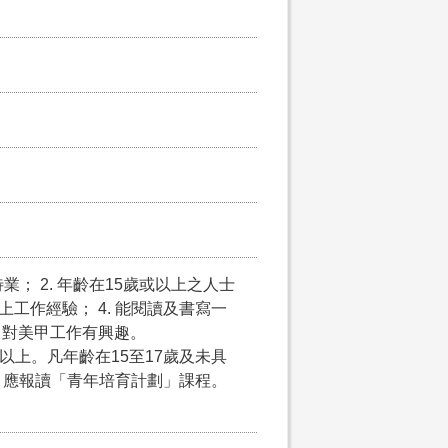
； 2. 年齡在15歲或以上之人士
上工作經驗； 4. 能閱讀及書寫一
7. 對美甲工作有興趣。
以上。凡年齡在15至17歲及未具
，應報讀「青年培育計劃」課程。