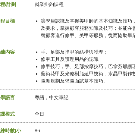
程/計劃
就業掛鈎課程
課程目標
讓學員認識及掌握美甲師的基本知識及技巧
及要求，掌握顧客服務知識及技巧；並能在
替顧客進行修甲、美甲等服務，從而協助畢
訓練內容
手、足部及指甲的結構與護理；
修甲工具及護理用品的認識；
修甲技巧，手、足部按摩技巧，巴拿芬蠟護
藝術花甲及光療樹脂殖甲技術，水晶甲製作
職涯規劃及求職面試基本技巧。
教學語言
粵語，中文筆記
上課模式
全日
練時數(小
86