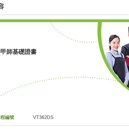
容
美甲師基礎證書
課程編號
VT362DS