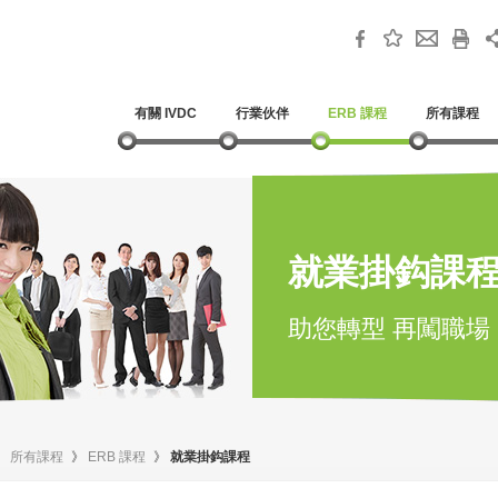
有關 IVDC
行業伙伴
ERB 課程
所有課程
就業掛鈎課
助您轉型 再闖職場
》
所有課程
》
ERB 課程
》
就業掛鈎課程