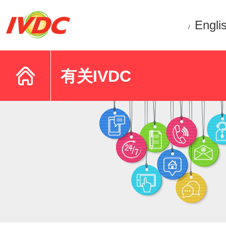
Engli
/
有关IVDC