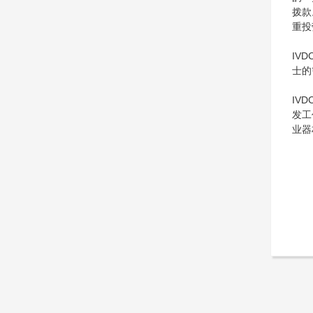
拨款
重投
IV
士的
IV
发工
业器